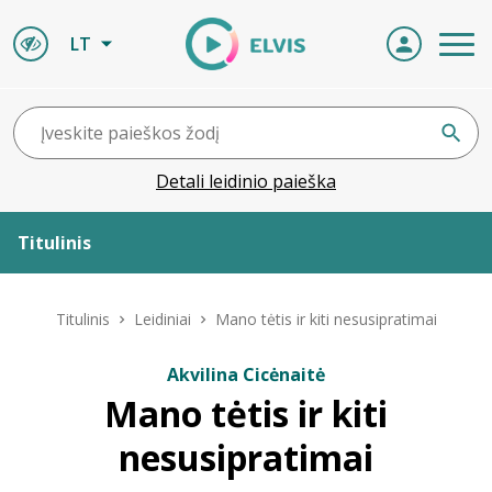
LT
Detali leidinio paieška
Titulinis
Apie ELVIS
Titulinis
Leidiniai
Mano tėtis ir kiti nesusipratimai
Leidiniai
Akvilina Cicėnaitė
Mano tėtis ir kiti
ELVIS atvyksta
nesusipratimai
Naujienos