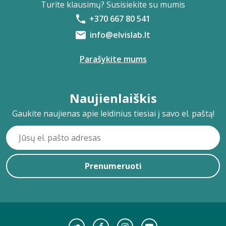
Turite klausimų? Susisiekite su mumis
+370 667 80 541
info@elvislab.lt
Parašykite mums
Naujienlaiškis
Gaukite naujienas apie leidinius tiesiai į savo el. paštą!
Prenumeruoti