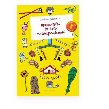
Bibliotekoms
D.U.K.
+370 667 80 541
info@elvislab.lt