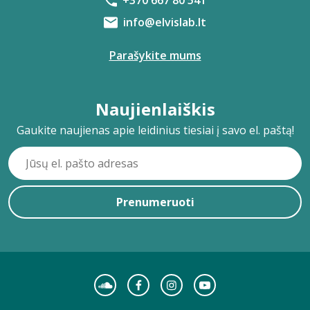
+370 667 80 541
info@elvislab.lt
Parašykite mums
Naujienlaiškis
Gaukite naujienas apie leidinius tiesiai į savo el. paštą!
Prenumeruoti