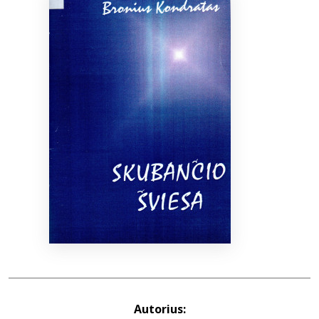
Bibliotekoms
D.U.K.
+370 667 80 541
info@elvislab.lt
Autorius: