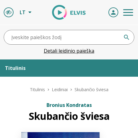
LT
Detali leidinio paieška
Titulinis
Apie ELVIS
Titulinis
Leidiniai
Skubančio šviesa
Leidiniai
Bronius Kondratas
Skubančio šviesa
ELVIS atvyksta
Naujienos