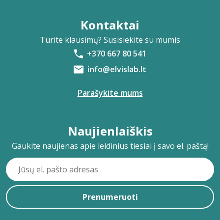
Kontaktai
Turite klausimų? Susisiekite su mumis
+370 667 80 541
info@elvislab.lt
Parašykite mums
Naujienlaiškis
Gaukite naujienas apie leidinius tiesiai į savo el. paštą!
Prenumeruoti