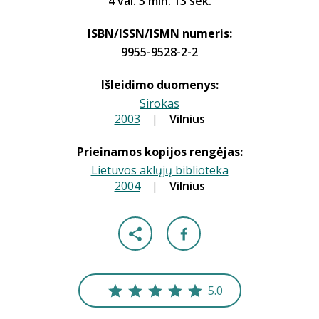
4 val. 3 min. 13 sek.
ISBN/ISSN/ISMN numeris:
9955-9528-2-2
Išleidimo duomenys:
Sirokas
2003
|
|
Vilnius
Prieinamos kopijos rengėjas:
Lietuvos aklųjų biblioteka
2004
|
|
Vilnius
5.0