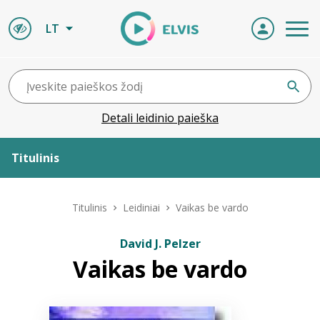
LT
Detali leidinio paieška
Titulinis
Apie ELVIS
Titulinis
Leidiniai
Vaikas be vardo
Leidiniai
David J. Pelzer
Vaikas be vardo
ELVIS atvyksta
Naujienos