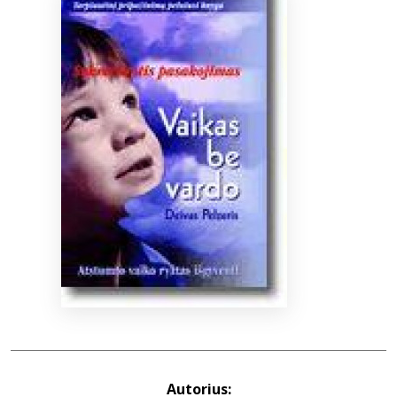
Bibliotekoms
D.U.K.
+370 667 80 541
info@elvislab.lt
Autorius: