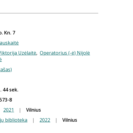
. Kn. 7
auskaitė
Viktorija Uzėlaitė
,
Operatorius (-ė) Nijolė
ė
rašas)
. 44 sek.
573-8
2021
|
Vilnius
jų biblioteka
|
2022
|
Vilnius