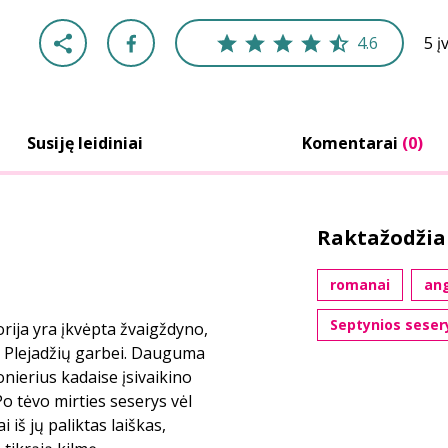
4.6
5 į
Susiję leidiniai
Komentarai
(0)
Raktažodžia
romanai
ang
Septynios seser
rija yra įkvėpta žvaigždyno,
ų Plejadžių garbei. Dauguma
onierius kadaise įsivaikino
Po tėvo mirties seserys vėl
 iš jų paliktas laiškas,