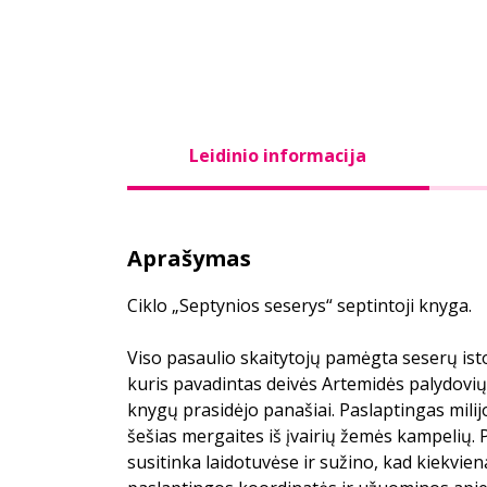
Leidinio informacija
Aprašymas
Ciklo „Septynios seserys“ septintoji knyga.
Viso pasaulio skaitytojų pamėgta seserų isto
kuris pavadintas deivės Artemidės palydovi
knygų prasidėjo panašiai. Paslaptingas milij
šešias mergaites iš įvairių žemės kampelių. 
susitinka laidotuvėse ir sužino, kad kiekvienai