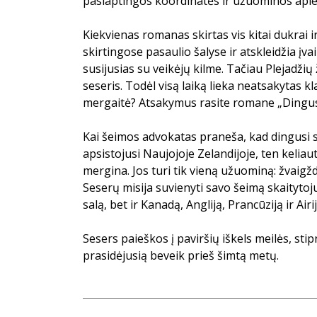
paslaptingos koordinatės ir užuominos apie 
Kiekvienas romanas skirtas vis kitai dukrai ir 
skirtingose pasaulio šalyse ir atskleidžia įva
susijusias su veikėjų kilme. Tačiau Plejadži
seseris. Todėl visą laiką lieka neatsakytas kl
mergaitė? Atsakymus rasite romane „Dingusi
Kai šeimos advokatas praneša, kad dingusi s
apsistojusi Naujojoje Zelandijoje, ten keliau
mergina. Jos turi tik vieną užuominą: žvaigž
Seserų misija suvienyti savo šeimą skaitytoju
salą, bet ir Kanadą, Angliją, Prancūziją ir Airiją
Sesers paieškos į paviršių iškels meilės, stip
prasidėjusią beveik prieš šimtą metų.