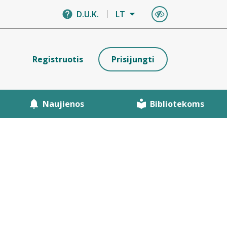
D.U.K.
LT
Registruotis
Prisijungti
Naujienos
Bibliotekoms