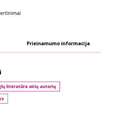
vertinimai
Prieinamumo informacija
i
lų literatūra airių autorių
ys