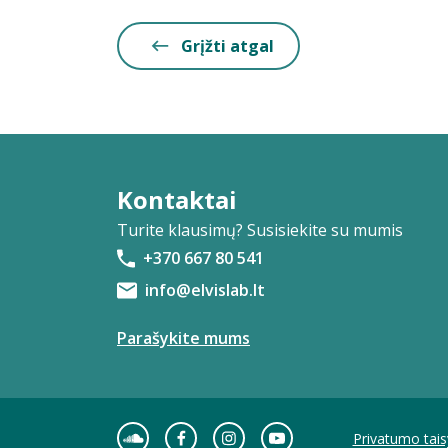
Grįžti atgal
Kontaktai
Turite klausimų? Susisiekite su mumis
+370 667 80 541
info@elvislab.lt
Parašykite mums
Privatumo tais