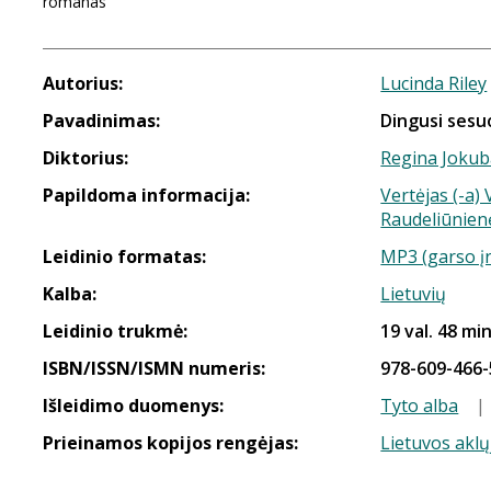
romanas
Autorius:
Lucinda Riley
Pavadinimas:
Dingusi sesuo
Diktorius:
Regina Jokub
Papildoma informacija:
Vertėjas (-a) 
Raudeliūnien
Leidinio formatas:
MP3 (garso į
Kalba:
Lietuvių
Leidinio trukmė:
19 val. 48 min
ISBN/ISSN/ISMN numeris:
978-609-466-
Išleidimo duomenys:
Tyto alba
|
Prieinamos kopijos rengėjas:
Lietuvos aklų