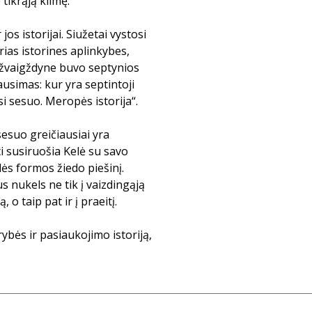
tikrąją kilmę.
jos istorijai. Siužetai vystosi
irias istorines aplinkybes,
ų žvaigždyne buvo septynios
ausimas: kur yra septintoji
 sesuo. Meropės istorija“.
esuo greičiausiai yra
ti susiruošia Kelė su savo
dės formos žiedo piešinį.
s nukels ne tik į vaizdingąją
, o taip pat ir į praeitį.
rybės ir pasiaukojimo istoriją,