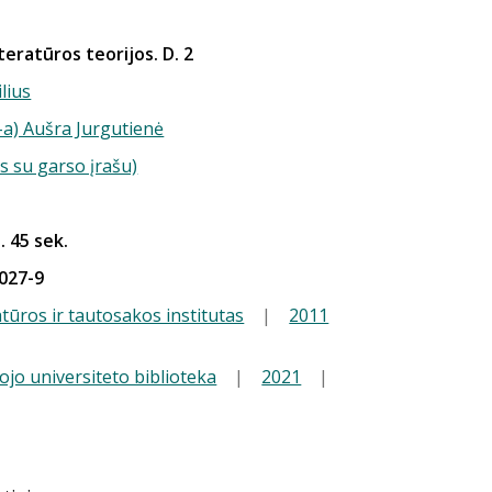
teratūros teorijos. D. 2
ilius
-a) Aušra Jurgutienė
s su garso įrašu)
. 45 sek.
027-9
atūros ir tautosakos institutas
|
2011
ojo universiteto biblioteka
|
2021
|