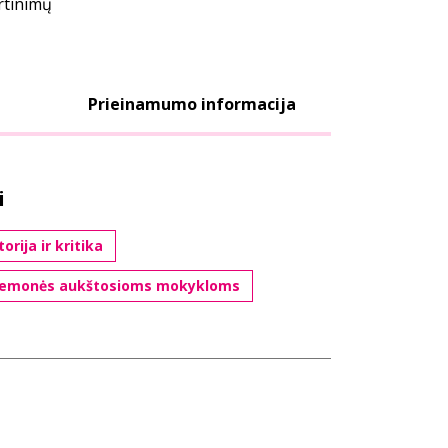
ertinimų
Prieinamumo informacija
i
torija ir kritika
iemonės aukštosioms mokykloms