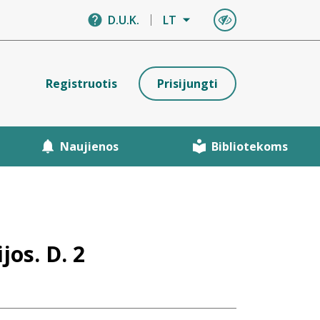
D.U.K.
LT
Registruotis
Prisijungti
Naujienos
Bibliotekoms
jos. D. 2