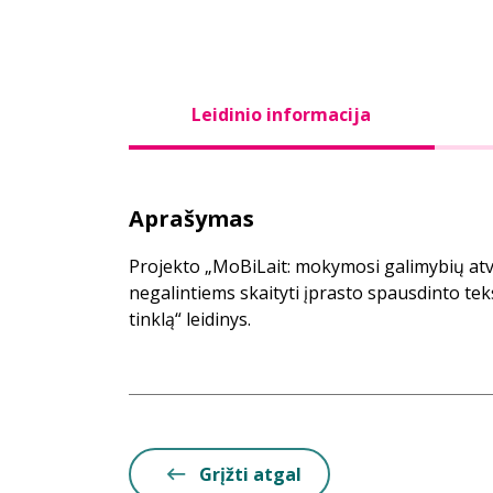
Leidinio informacija
Aprašymas
Projekto „MoBiLait: mokymosi galimybių a
negalintiems skaityti įprasto spausdinto tek
tinklą“ leidinys.
Grįžti atgal