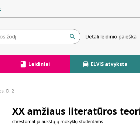
t
Detali leidinio paieška
Leidiniai
ELVIS atvyksta
os. D. 2
XX amžiaus literatūros teori
chrestomatija aukštųjų mokyklų studentams