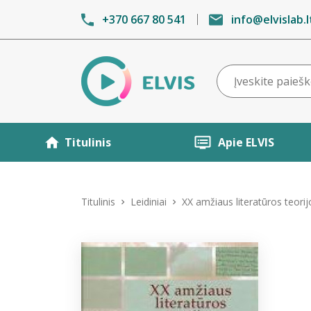
+370 667 80 541
info@elvislab.l
Titulinis
Apie ELVIS
Titulinis
Leidiniai
XX amžiaus literatūros teorij