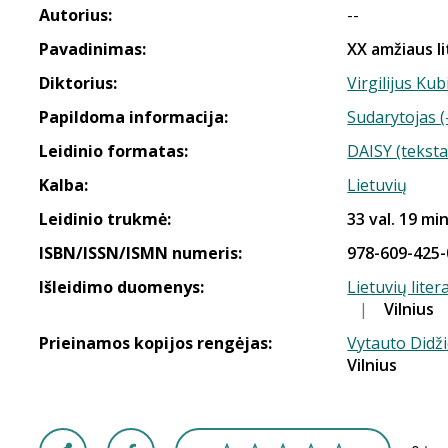
Autorius:
--
Pavadinimas:
XX amžiaus li
Diktorius:
Virgilijus Kub
Papildoma informacija:
Sudarytojas (
Leidinio formatas:
DAISY (teksta
Kalba:
Lietuvių
Leidinio trukmė:
33 val. 19 min
ISBN/ISSN/ISMN numeris:
978-609-425-
Išleidimo duomenys:
Lietuvių liter
|
Vilnius
Prieinamos kopijos rengėjas:
Vytauto Didži
Vilnius