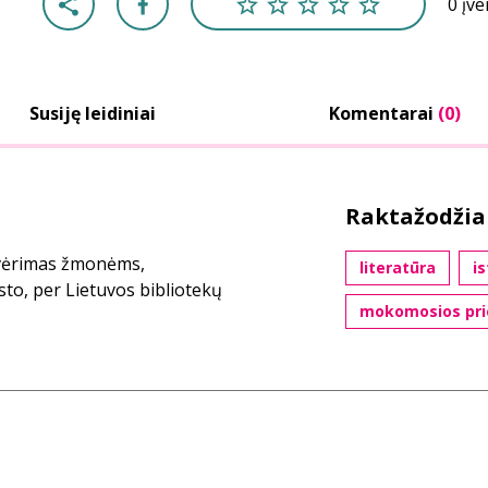
0 įv
Susiję leidiniai
Komentarai
(0)
Raktažodžia
tvėrimas žmonėms,
literatūra
is
sto, per Lietuvos bibliotekų
mokomosios pr