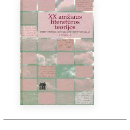
Bibliotekoms
D.U.K.
+370 667 80 541
info@elvislab.lt