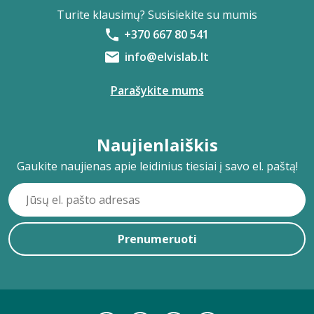
Turite klausimų? Susisiekite su mumis
+370 667 80 541
info@elvislab.lt
Parašykite mums
Naujienlaiškis
Gaukite naujienas apie leidinius tiesiai į savo el. paštą!
Prenumeruoti