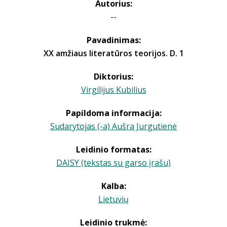
Autorius:
--
Pavadinimas:
XX amžiaus literatūros teorijos. D. 1
Diktorius:
Virgilijus Kubilius
Papildoma informacija:
Sudarytojas (-a) Aušra Jurgutienė
Leidinio formatas:
DAISY (tekstas su garso įrašu)
Kalba:
Lietuvių
Leidinio trukmė: