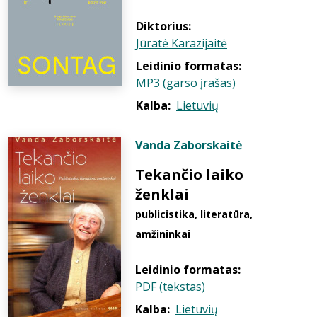
Diktorius:
Jūratė Karazijaitė
Leidinio formatas:
MP3 (garso įrašas)
Kalba:
Lietuvių
Vanda Zaborskaitė
Tekančio laiko
ženklai
publicistika, literatūra,
amžininkai
Leidinio formatas:
PDF (tekstas)
Kalba:
Lietuvių