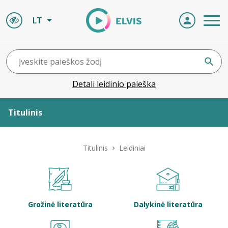
LT
Detali leidinio paieška
Titulinis
Apie ELVIS
Titulinis
Leidiniai
Leidiniai
ELVIS atvyksta
Grožinė literatūra
Dalykinė literatūra
Naujienos