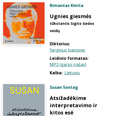
Rimantas Kmita
Ugnies giesmės
tūkstantis Sigito Gedos
veidų
Diktorius:
Sergejus Ivanovas
Leidinio formatas:
MP3 (garso įrašas)
Kalba:
Lietuvių
Susan Sontag
Atsižadėkime
interpretavimo ir
kitos esė