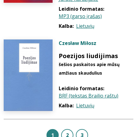
Leidinio formatas:
MP3 (garso įrašas)
Kalba:
Lietuvių
Czesław Miłosz
Poezijos liudijimas
šešios paskaitos apie mūsų
amžiaus skaudulius
Leidinio formatas:
BRF (tekstas Brailio raštu)
Kalba:
Lietuvių
1
2
3