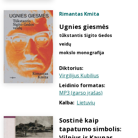
Rimantas Kmita
Ugnies giesmės
tūkstantis Sigito Gedos
veidų
mokslo monografija
Diktorius:
Virgilijus Kubilius
Leidinio formatas:
MP3 (garso įrašas)
Kalba:
Lietuvių
Sostinė kaip
tapatumo simbolis:
Vilnius ir Kaunas