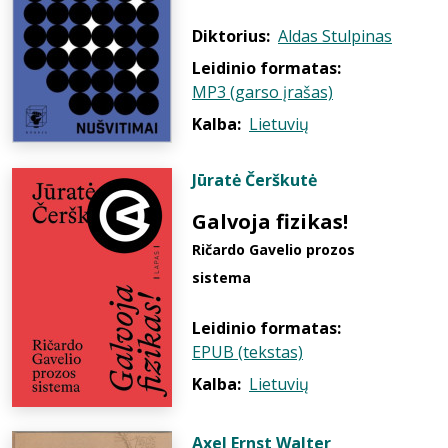
Diktorius:
Aldas Stulpinas
Leidinio formatas:
MP3 (garso įrašas)
Kalba:
Lietuvių
Jūratė Čerškutė
Galvoja fizikas!
Ričardo Gavelio prozos
sistema
Leidinio formatas:
EPUB (tekstas)
Kalba:
Lietuvių
Axel Ernst Walter