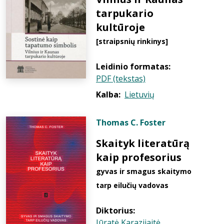
tarpukario
kultūroje
[straipsnių rinkinys]
Leidinio formatas:
PDF (tekstas)
Kalba:
Lietuvių
Thomas C. Foster
Skaityk literatūrą
kaip profesorius
gyvas ir smagus skaitymo
tarp eilučių vadovas
Diktorius:
Jūratė Karazijaitė