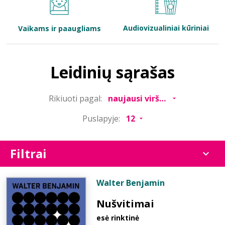
Bibliotekoms
Audiovizualiniai kūriniai
Vaikams ir paaugliams
D.U.K.
Leidinių sąrašas
+370 667 80 541
Rikiuoti pagal:
info@elvislab.lt
Puslapyje:
Filtrai
Walter Benjamin
Nušvitimai
esė rinktinė