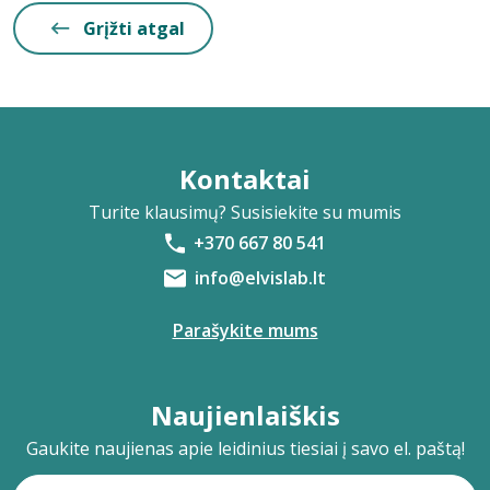
Grįžti atgal
Kontaktai
Turite klausimų? Susisiekite su mumis
+370 667 80 541
info@elvislab.lt
Parašykite mums
Naujienlaiškis
Gaukite naujienas apie leidinius tiesiai į savo el. paštą!