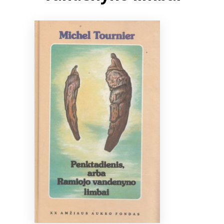
Bibliotekoms
D.U.K.
+370 667 80 541
info@elvislab.lt