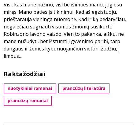
Visi, kas mane pažino, visi be išimties mano, jog esu
miręs. Mano paties įsitikinimui, kad aš egzistuoju,
prieštarauja vieninga nuomonė. Kad ir ką bedaryčiau,
negalėčiau sugriauti visumos žmonių susikurto
Robinzono lavono vaizdo. Vien to pakanka, aišku, ne
mane nužudyti, bet išstumti į gyvenimo paribį, tarp
dangaus ir žemės kyburiuojančion vieton, žodžiu, į
limbus...
Raktažodžiai
nuotykiniai romanai
prancūzų literatūra
prancūzų romanai