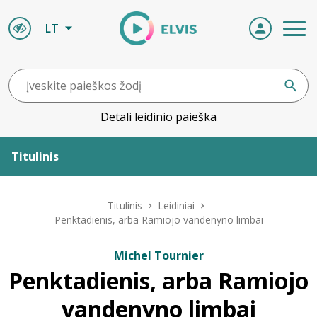
LT
Detali leidinio paieška
Titulinis
Apie ELVIS
Titulinis
Leidiniai
Penktadienis, arba Ramiojo vandenyno limbai
Leidiniai
Michel Tournier
Penktadienis, arba Ramiojo
ELVIS atvyksta
vandenyno limbai
Naujienos