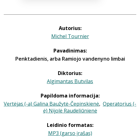
Autorius:
Michel Tournier
Pavadinimas:
Penktadienis, arba Ramiojo vandenyno limbai
Diktorius:
Algimantas Butvilas
Papildoma informacija:
Vertėjas (-a) Galina Baužytė-Čepinskienė
,
Operatorius (-
ė) Nijolė Raudeliūnienė
Leidinio formatas:
MP3 (garso įrašas)