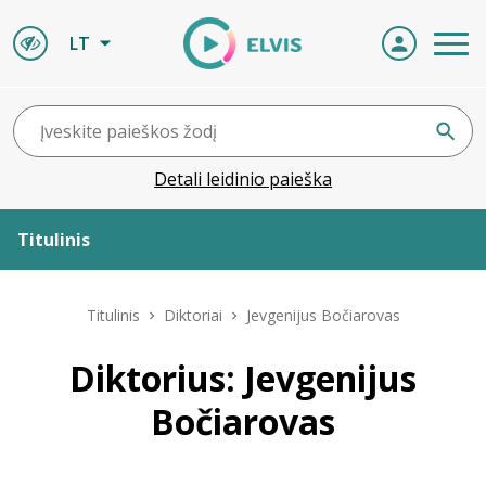
LT
Detali leidinio paieška
Titulinis
Apie ELVIS
Titulinis
Diktoriai
Jevgenijus Bočiarovas
Leidiniai
Diktorius: Jevgenijus
Bočiarovas
ELVIS atvyksta
Naujienos