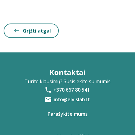
Grįžti atgal
Kontaktai
Turite klausimų? Susisiekite su mumis
+370 667 80 541
info@elvislab.lt
Parašykite mums