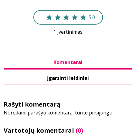
Bibliotekoms
5.0
1 įvertinimas
D.U.K.
+370 667 80 541
Komentarai
info@elvislab.lt
Įgarsinti leidiniai
Rašyti komentarą
Norėdami parašyti komentarą, turite prisijungti.
Vartotojų komentarai
(0)