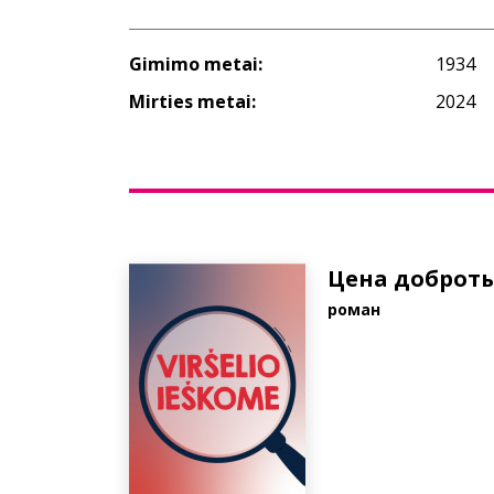
Gimimo metai:
1934
Mirties metai:
2024
Цена доброт
pоман