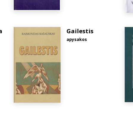
a
Gailestis
apysakos