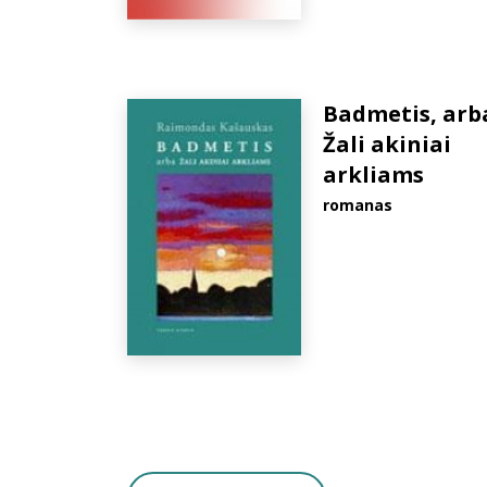
Badmetis, arb
Žali akiniai
arkliams
romanas