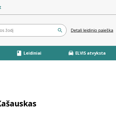
t
Detali leidinio paieška
Leidiniai
ELVIS atvyksta
Kašauskas