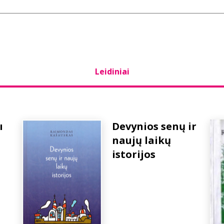
Leidiniai
ы
Devynios senų ir
naujų laikų
istorijos