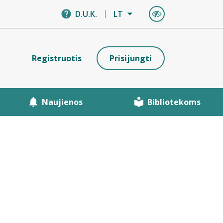
D.U.K.
LT
Registruotis
Prisijungti
Naujienos
Bibliotekoms