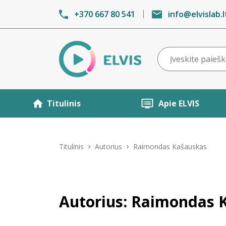
+370 667 80 541
info@elvislab.l
Titulinis
Apie ELVIS
Titulinis
Autorius
Raimondas Kašauskas
Autorius: Raimondas 