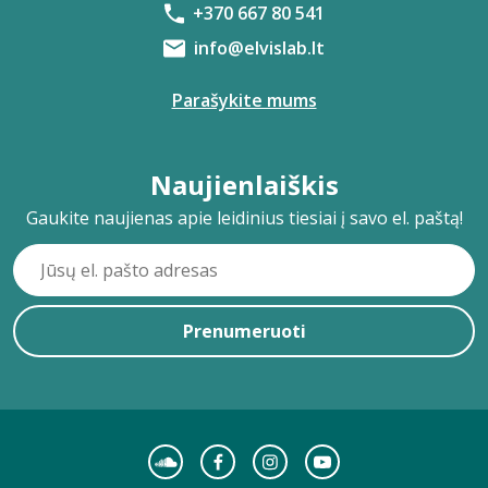
+370 667 80 541
info@elvislab.lt
Parašykite mums
Naujienlaiškis
Gaukite naujienas apie leidinius tiesiai į savo el. paštą!
Prenumeruoti