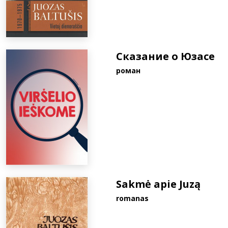
Сказание о Юзасе
pоман
Sakmė apie Juzą
romanas