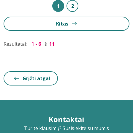
1
2
Kitas
Rezultatai:
1 - 6
iš
11
Grįžti atgal
Kontaktai
Turite klausimų? Susisiekite su mumis