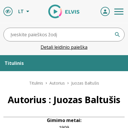
LT
Detali leidinio paieška
Titulinis
Apie ELVIS
Titulinis
Autorius
Juozas Baltušis
Leidiniai
Autorius : Juozas Baltušis
ELVIS atvyksta
Gimimo metai:
Naujienos
1909