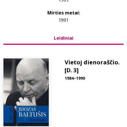
Mirties metai:
Bibliotekoms
1991
D.U.K.
Leidiniai
+370 667 80 541
Vietoj dienoraščio.
info@elvislab.lt
[D. 3]
1984–1990