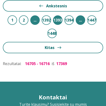
Ankstesnis
1
2
...
1392
1393
1394
...
1447
1448
Kitas
Rezultatai:
16705 - 16716
iš
17369
Kontaktai
Turite klausimų? Susisiekite su mumis