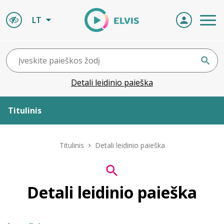
LT
Detali leidinio paieška
Titulinis
Apie ELVIS
Titulinis
Detali leidinio paieška
Leidiniai
Detali leidinio paieška
ELVIS atvyksta
Naujienos