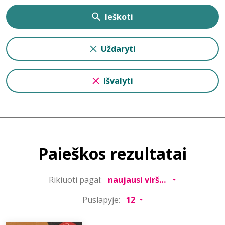
Ieškoti
Uždaryti
Išvalyti
Paieškos rezultatai
Rikiuoti pagal:
Puslapyje: