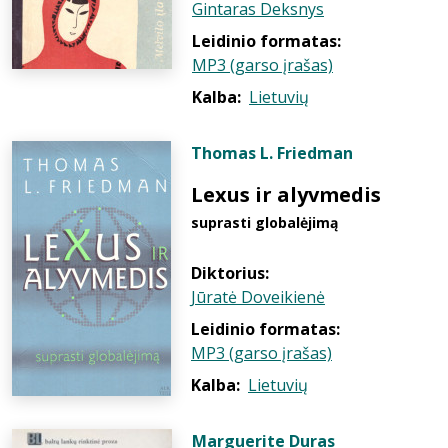
Gintaras Deksnys
Leidinio formatas:
MP3 (garso įrašas)
Kalba:
Lietuvių
Thomas L. Friedman
Lexus ir alyvmedis
suprasti globalėjimą
Diktorius:
Jūratė Doveikienė
Leidinio formatas:
MP3 (garso įrašas)
Kalba:
Lietuvių
Marguerite Duras