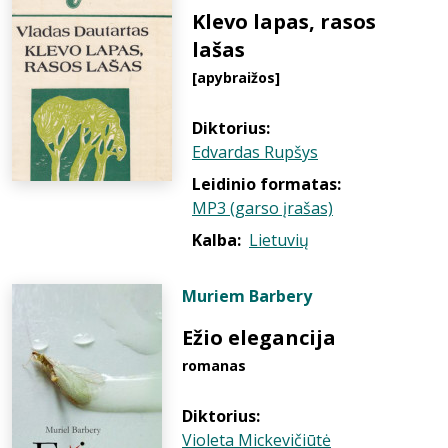
Klevo lapas, rasos
lašas
[apybraižos]
Diktorius:
Edvardas Rupšys
Leidinio formatas:
MP3 (garso įrašas)
Kalba:
Lietuvių
Muriem Barbery
Ežio elegancija
romanas
Diktorius:
Violeta Mickevičiūtė