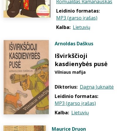
Romualdas Ramanauskas
Leidinio formatas:
MP3 (garso įrašas)
Kalba:
Lietuvių
Arnoldas Daškus
Išvirkščioji
kasdienybės pusė
Vilniaus mafija
Diktorius:
Dagna Juknaitė
Leidinio formatas:
MP3 (garso įrašas)
Kalba:
Lietuvių
Maurice Druon