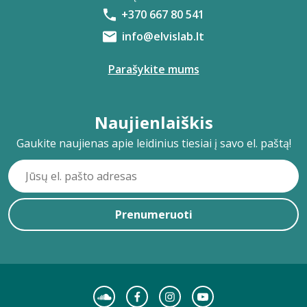
+370 667 80 541
info@elvislab.lt
Parašykite mums
Naujienlaiškis
Gaukite naujienas apie leidinius tiesiai į savo el. paštą!
Prenumeruoti