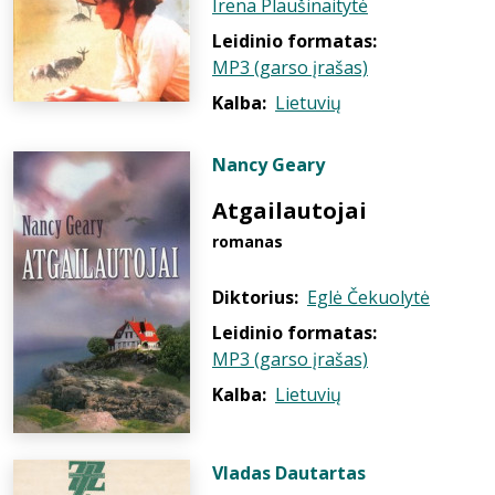
Irena Plaušinaitytė
Leidinio formatas:
MP3 (garso įrašas)
Kalba:
Lietuvių
Nancy Geary
Atgailautojai
romanas
Diktorius:
Eglė Čekuolytė
Leidinio formatas:
MP3 (garso įrašas)
Kalba:
Lietuvių
Vladas Dautartas