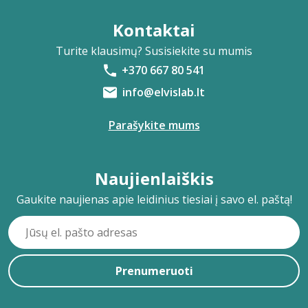
Kontaktai
Turite klausimų? Susisiekite su mumis
+370 667 80 541
info@elvislab.lt
Parašykite mums
Naujienlaiškis
Gaukite naujienas apie leidinius tiesiai į savo el. paštą!
Prenumeruoti