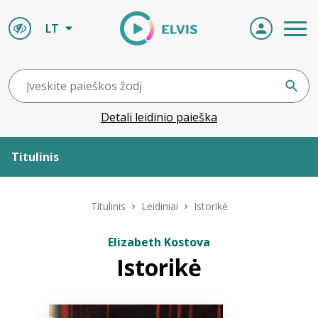
LT
Detali leidinio paieška
Titulinis
Apie ELVIS
Titulinis
Leidiniai
Istorikė
Leidiniai
Elizabeth Kostova
Istorikė
ELVIS atvyksta
Naujienos