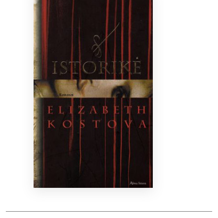
Bibliotekoms
D.U.K.
+370 667 80 541
info@elvislab.lt