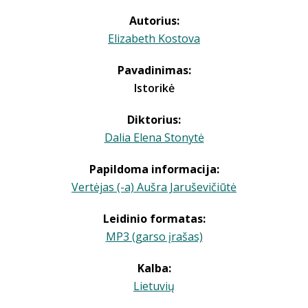
Autorius:
Elizabeth Kostova
Pavadinimas:
Istorikė
Diktorius:
Dalia Elena Stonytė
Papildoma informacija:
Vertėjas (-a) Aušra Jaruševičiūtė
Leidinio formatas:
MP3 (garso įrašas)
Kalba:
Lietuvių