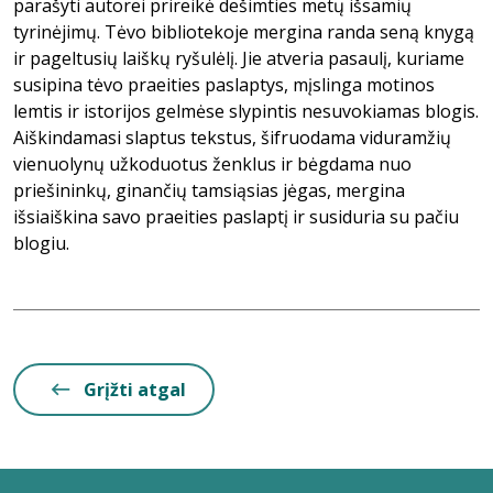
parašyti autorei prireikė dešimties metų išsamių
tyrinėjimų. Tėvo bibliotekoje mergina randa seną knygą
ir pageltusių laiškų ryšulėlį. Jie atveria pasaulį, kuriame
susipina tėvo praeities paslaptys, mįslinga motinos
lemtis ir istorijos gelmėse slypintis nesuvokiamas blogis.
Aiškindamasi slaptus tekstus, šifruodama viduramžių
vienuolynų užkoduotus ženklus ir bėgdama nuo
priešininkų, ginančių tamsiąsias jėgas, mergina
išsiaiškina savo praeities paslaptį ir susiduria su pačiu
blogiu.
Grįžti atgal