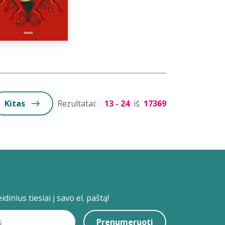
Kitas
Rezultatai:
13 - 24
iš
17369
dinius tiesiai į savo el. paštą!
Prenumeruoti