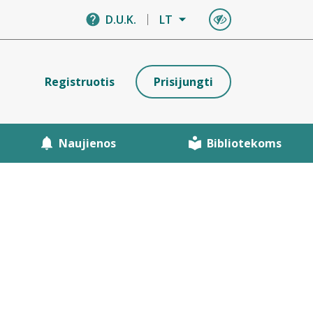
D.U.K.
LT
Registruotis
Prisijungti
Naujienos
Bibliotekoms