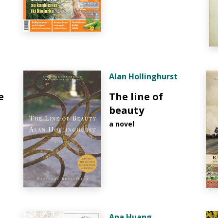
Alan Hollinghurst
e
The line of
beauty
a novel
Ana Huang