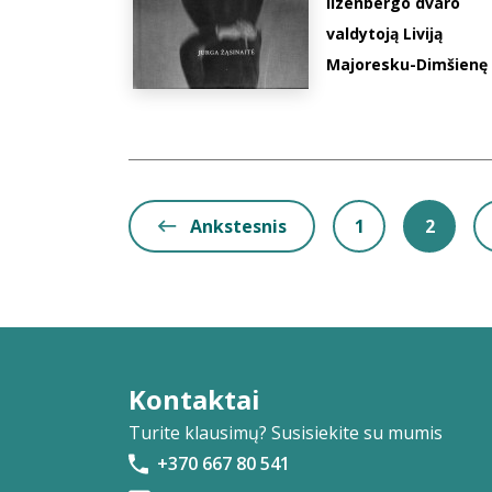
Ilzenbergo dvaro
valdytoją Liviją
Majoresku-Dimšienę
Ankstesnis
1
2
Kontaktai
Turite klausimų? Susisiekite su mumis
+370 667 80 541