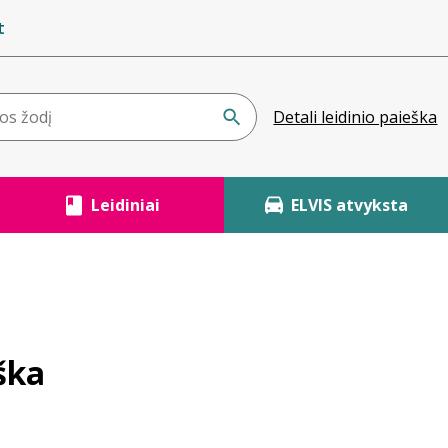
t
Detali leidinio paieška
Leidiniai
ELVIS atvyksta
eška