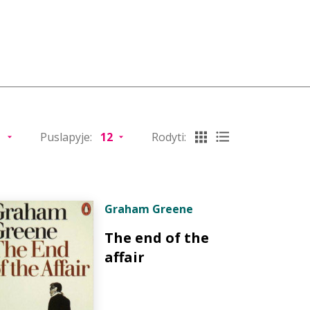
Puslapyje:
Rodyti:
Graham Greene
The end of the
affair