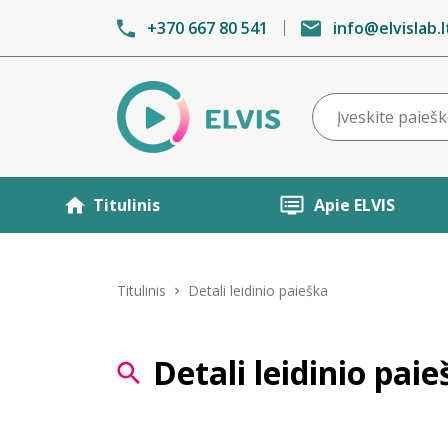
+370 667 80 541
info@elvislab.l
Titulinis
Apie ELVIS
Titulinis
Detali leidinio paieška
Detali leidinio pai