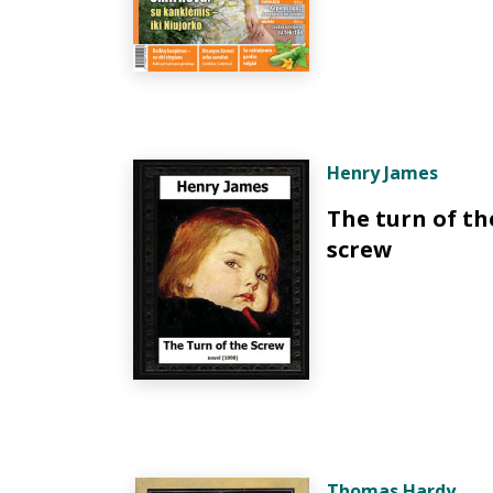
Henry James
The turn of th
screw
Thomas Hardy