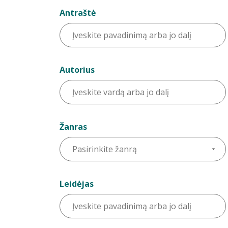
Antraštė
Autorius
Žanras
Leidėjas