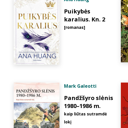
Puikybės
karalius. Kn. 2
[romanas]
Mark Galeotti
Pandžšyro slėnis
1980–1986 m.
kaip liūtas sutramdė
lokį