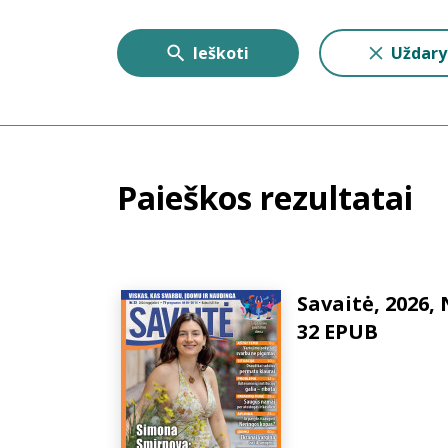
Ieškoti
Uždary
Paieškos rezultatai
Savaitė, 2026, 
32 EPUB