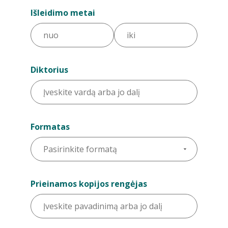
Išleidimo metai
Diktorius
Formatas
Prieinamos kopijos rengėjas