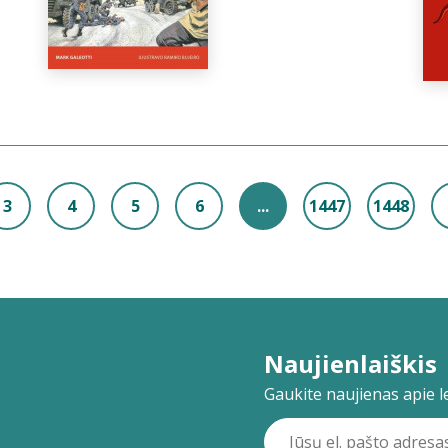
3
4
5
6
...
1447
1448
Naujienlaiškis
Gaukite naujienas apie lei