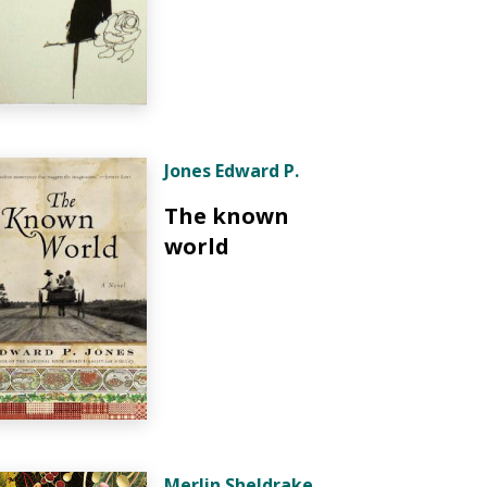
Jones Edward P.
The known
world
Merlin Sheldrake