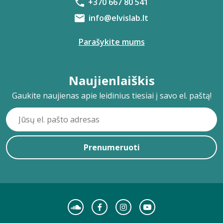
+370 667 80 541
info@elvislab.lt
Parašykite mums
Naujienlaiškis
Gaukite naujienas apie leidinius tiesiai į savo el. paštą!
Prenumeruoti