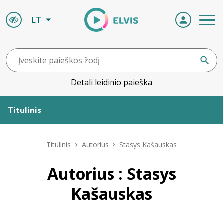
LT
Detali leidinio paieška
Titulinis
Apie ELVIS
Titulinis
Autorius
Stasys Kašauskas
Leidiniai
Autorius : Stasys
Kašauskas
ELVIS atvyksta
Naujienos