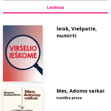
Leidiniai
Bibliotekoms
D.U.K.
leisk, Viešpatie,
numirti
+370 667 80 541
info@elvislab.lt
Mes, Adomo vaikai
ironiška proza