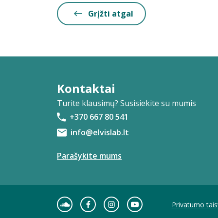
Grįžti atgal
Kontaktai
Turite klausimų? Susisiekite su mumis
+370 667 80 541
info@elvislab.lt
Parašykite mums
Privatumo tais