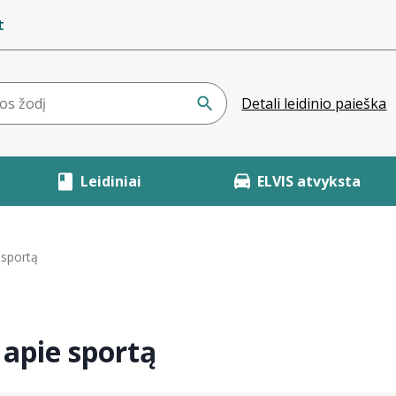
t
Detali leidinio paieška
Leidiniai
ELVIS atvyksta
sportą
apie sportą