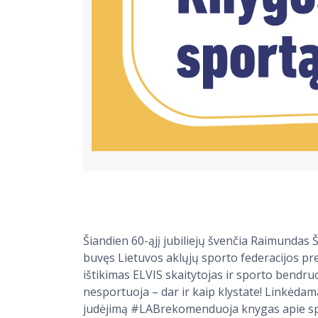
Šiandien 60-ąjį jubiliejų švenčia Raimundas Š
buvęs Lietuvos aklųjų sporto federacijos pre
ištikimas ELVIS skaitytojas ir sporto bendruo
nesportuoja – dar ir kaip klystate! Linkėda
judėjimą #LABrekomenduoja knygas apie sp