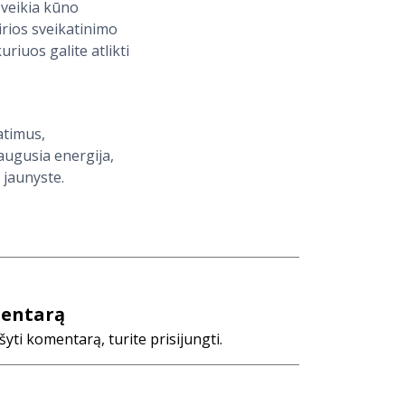
 veikia kūno
irios sveikatinimo
riuos galite atlikti
atimus,
augusia energija,
 jaunyste.
mentarą
ti komentarą, turite prisijungti.