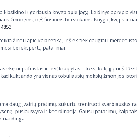
a klasikine ir geriausia knyga apie jogą. Leidinys aprėpia v
žiaus žmonėms, nėščiosioms bei vaikams. Knyga įkvėps ir nau
/14853
ikia žinoti apie kalanetiką, ir šiek tiek daugiau: metodo istor
imosi bei ekspertų patarimai.
iekė nepažeistas ir neiškraipytas – toks, kokį jį prieš tūk
, kad kuksando yra vienas tobuliausių mokslų žmonijos istori
ama daug įvairių pratimų, sukurtų treniruoti svarbiausius r
eną, pusiausvyrą ir koordinaciją. Gausu patarimų, kaip taisy
r naudinga.