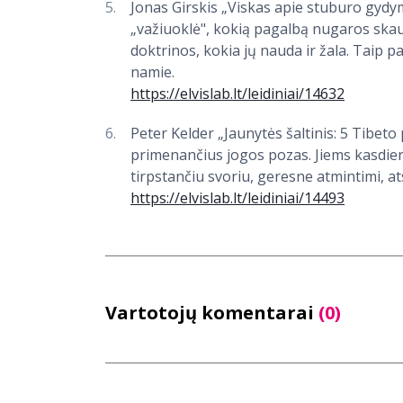
Jonas Girskis „Viskas apie stuburo gydym
„važiuoklė", kokią pagalbą nugaros skaus
doktrinos, kokia jų nauda ir žala. Taip p
namie.
https://elvislab.lt/leidiniai/14632
Peter Kelder „Jaunytės šaltinis: 5 Tibeto
primenančius jogos pozas. Jiems kasdien 
tirpstančiu svoriu, geresne atmintimi, at
https://elvislab.lt/leidiniai/14493
Vartotojų komentarai
(0)