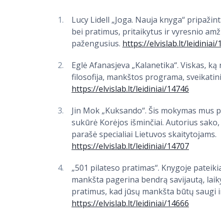
Lucy Lidell „Joga. Nauja knyga“ pripažint
bei pratimus, pritaikytus ir vyresnio am
pažengusius.
https://elvislab.lt/leidiniai
Eglė Afanasjeva „Kalanetika“. Viskas, ką re
filosofija, mankštos programa, sveikatin
https://elvislab.lt/leidiniai/14746
Jin Mok „Kuksando“. Šis mokymas mus pas
sukūrė Korėjos išminčiai. Autorius sako
parašė specialiai Lietuvos skaitytojams.
https://elvislab.lt/leidiniai/14707
„501 pilateso pratimas“. Knygoje pateiki
mankšta pagerina bendrą savijautą, laikys
pratimus, kad jūsų mankšta būtų saugi i
https://elvislab.lt/leidiniai/14666