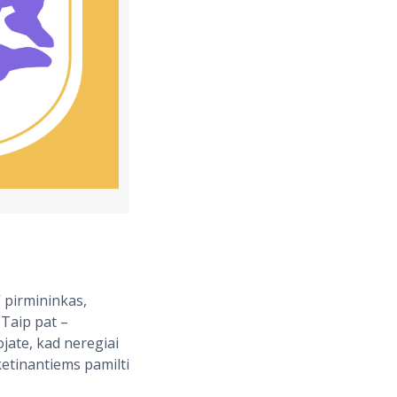
“ pirmininkas,
 Taip pat –
ojate, kad neregiai
ketinantiems pamilti