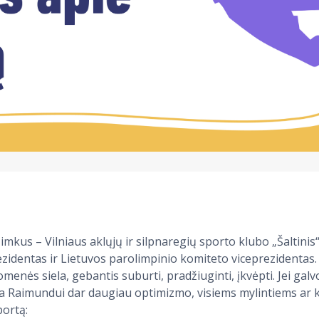
imkus – Vilniaus aklųjų ir silpnaregių sporto klubo „Šaltinis
zidentas ir Lietuvos parolimpinio komiteto viceprezidentas.
menės siela, gebantis suburti, pradžiuginti, įkvėpti. Jei galv
ma Raimundui dar daugiau optimizmo, visiems mylintiems ar 
ortą: