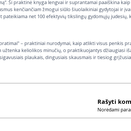
ą“. Ši praktinė knyga lengvai ir suprantamai paaiškina kaip
mus kenčiančiam žmogui siūlo šiuolaikiniai gydytojai ir įva
at pateikiama net 100 efektyvių tikslingų gydomųjų judesių, ku
 pratimai" – praktiniai nurodymai, kaip atlikti visus penkis pr
užtenka keliolikos minučių, o praktikuojantys džiaugiasi iš
sigavusiais plaukais, dingusiais skausmais ir tiesiog grįžusia
Rašyti ko
Norėdami parašy