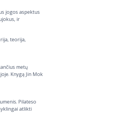
isus jogos aspektus
jokus, ir
ija, teorija,
stančius metų
joje. Knygą Jin Mok
aumenis. Pilateso
klingai atlikti