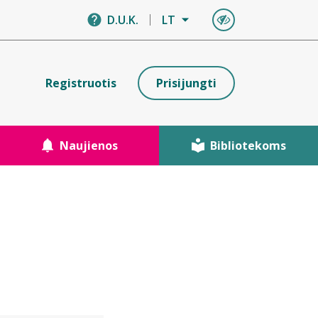
D.U.K.
LT
Registruotis
Prisijungti
Naujienos
Bibliotekoms