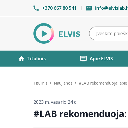
+370 667 80 541
info@elvislab.l
Titulinis
Apie ELVIS
Titulinis
Naujienos
#LAB rekomenduoja: apie 
2023 m. vasario 24 d.
#LAB rekomenduoja: 