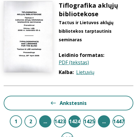
Tiflografika aklųjų
bibliotekose
Tactus ir Lietuvos aklųjų
bibliotekos tarptautinis
seminaras
Leidinio formatas:
PDF (tekstas)
Kalba:
Lietuvių
Ankstesnis
1
2
...
1423
1424
1425
...
1447