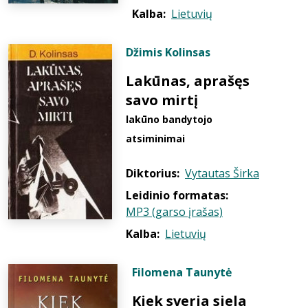
Kalba:
Lietuvių
Džimis Kolinsas
Lakūnas, aprašęs
savo mirtį
lakūno bandytojo
atsiminimai
Diktorius:
Vytautas Širka
Leidinio formatas:
MP3 (garso įrašas)
Kalba:
Lietuvių
Filomena Taunytė
Kiek sveria siela