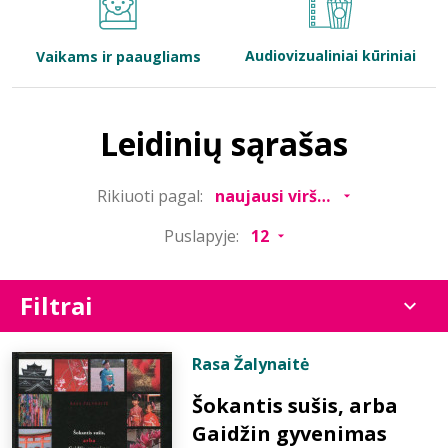
Bibliotekoms
Audiovizualiniai kūriniai
Vaikams ir paaugliams
D.U.K.
Leidinių sąrašas
+370 667 80 541
Rikiuoti pagal:
info@elvislab.lt
Puslapyje:
Filtrai
Rasa Žalynaitė
Šokantis sušis, arba
Gaidžin gyvenimas