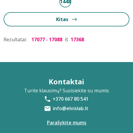
1448
Kitas
Rezultatai:
17077 - 17088
iš
17368
Kontaktai
Turite klausimų? Susisiekite su mumis
+370 667 80 541
info@elvislab.lt
Parašykite mums