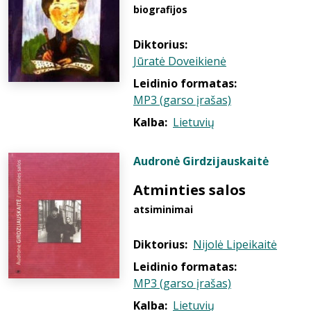
biografijos
Diktorius:
Jūratė Doveikienė
Leidinio formatas:
MP3 (garso įrašas)
Kalba:
Lietuvių
Audronė Girdzijauskaitė
Atminties salos
atsiminimai
Diktorius:
Nijolė Lipeikaitė
Leidinio formatas:
MP3 (garso įrašas)
Kalba:
Lietuvių