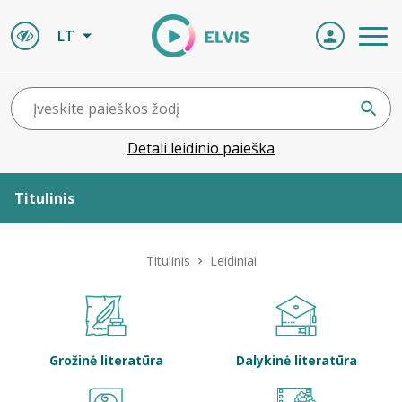
LT
Detali leidinio paieška
Titulinis
Apie ELVIS
Titulinis
Leidiniai
Leidiniai
ELVIS atvyksta
Grožinė literatūra
Dalykinė literatūra
Naujienos