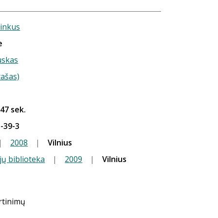
cinkus
e
uskas
rašas)
 47 sek.
-39-3
|
2008
|
Vilnius
jų biblioteka
|
2009
|
Vilnius
ertinimų