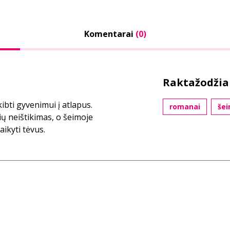
Komentarai
(0)
Raktažodžia
ti gyvenimui į atlapus.
romanai
šei
ių neištikimas, o šeimoje
ikyti tėvus.