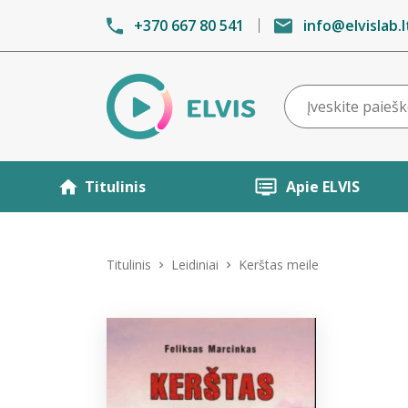
+370 667 80 541
info@elvislab.l
Titulinis
Apie ELVIS
Titulinis
Leidiniai
Kerštas meile