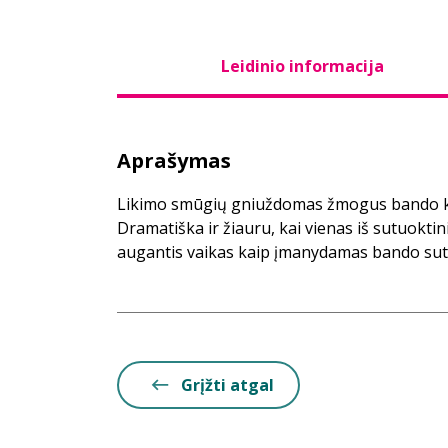
Leidinio informacija
Aprašymas
Likimo smūgių gniuždomas žmogus bando kib
Dramatiška ir žiauru, kai vienas iš sutuoktin
augantis vaikas kaip įmanydamas bando suta
Grįžti atgal