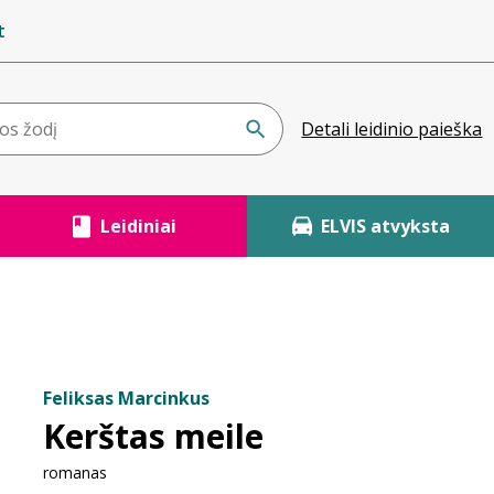
t
Detali leidinio paieška
Leidiniai
ELVIS atvyksta
Feliksas Marcinkus
Kerštas meile
romanas