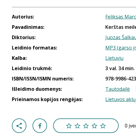
Autorius:
Feliksas Mar
Pavadinimas:
Kerštas meil
Diktorius:
Juozas Šalka
Leidinio formatas:
MP3 (garso į
Kalba:
Lietuvių
Leidinio trukmė:
3 val. 34 min.
ISBN/ISSN/ISMN numeris:
978-9986-423
Išleidimo duomenys:
Tautodailė
Prieinamos kopijos rengėjas:
Lietuvos aklų
0 įv