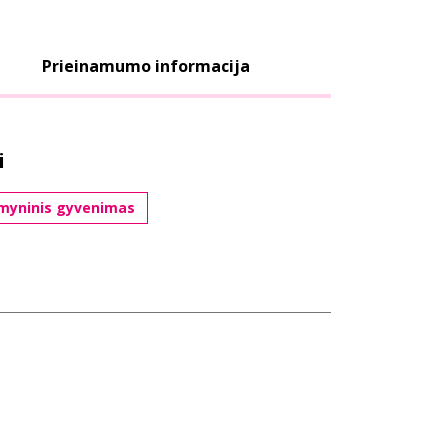
Prieinamumo informacija
i
myninis gyvenimas