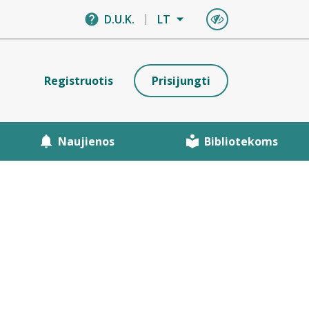
D.U.K.
LT
Registruotis
Prisijungti
Naujienos
Bibliotekoms