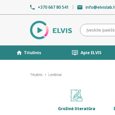
+370 667 80 541
info@elvislab.l
Titulinis
Apie ELVIS
Titulinis
Leidiniai
Grožinė literatūra