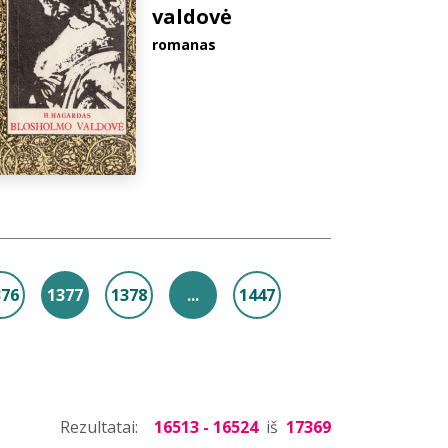
valdovė
romanas
376
1377
1378
...
1447
Rezultatai:
16513 - 16524
iš
17369