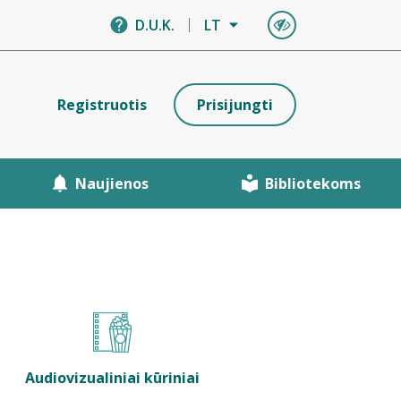
D.U.K.
LT
Registruotis
Prisijungti
Naujienos
Bibliotekoms
Audiovizualiniai kūriniai