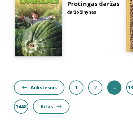
Protingas daržas
daržo žinynas
Ankstesnis
1
2
...
1
1448
Kitas