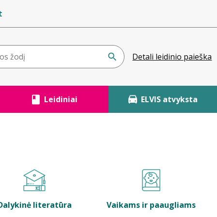
t
Detali leidinio paieška
Leidiniai
ELVIS atvyksta
Dalykinė literatūra
Vaikams ir paaugliams