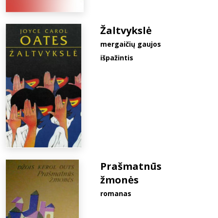
Žaltvykslė
mergaičių gaujos
išpažintis
Prašmatnūs
žmonės
romanas