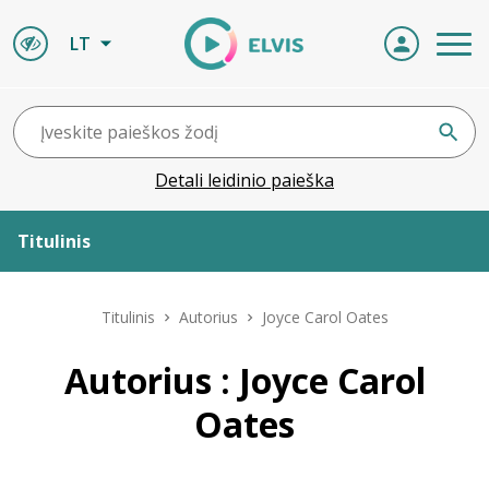
LT
Detali leidinio paieška
Titulinis
Apie ELVIS
Titulinis
Autorius
Joyce Carol Oates
Leidiniai
Autorius : Joyce Carol
Oates
ELVIS atvyksta
Naujienos