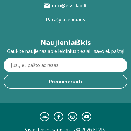
info@elvislab.lt
Parašykite mums
Naujienlaiškis
Gaukite naujienas apie leidinius tiesiai į savo el. paštą!
Prenumeruoti
Visos teisės saugomos © 2026 ELVIS.