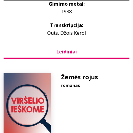
Gimimo metai:
1938
Bibliotekoms
Transkripcija:
D.U.K.
Outs, Džois Kerol
Leidiniai
+370 667 80 541
info@elvislab.lt
Žemės rojus
romanas