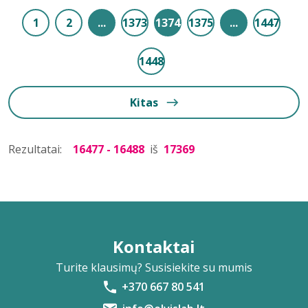
1
2
...
1373
1374
1375
...
1447
1448
Kitas
Rezultatai:
16477 - 16488
iš
17369
Kontaktai
Turite klausimų? Susisiekite su mumis
+370 667 80 541