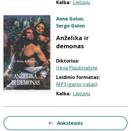
Kalba:
Lietuvių
Anne Golon
,
Serge Golon
Anželika ir
demonas
Diktorius:
Irena Plaušinaitytė
Leidinio formatas:
MP3 (garso įrašas)
Kalba:
Lietuvių
Ankstesnis