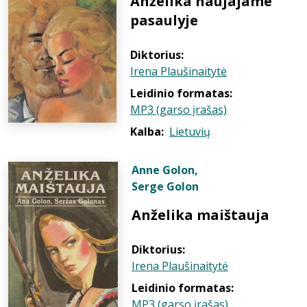
Anželika naujajame
pasaulyje
Diktorius:
Irena Plaušinaitytė
Leidinio formatas:
MP3 (garso įrašas)
Kalba:
Lietuvių
Anne Golon
,
Serge Golon
Anželika maištauja
Diktorius:
Irena Plaušinaitytė
Leidinio formatas:
MP3 (garso įrašas)