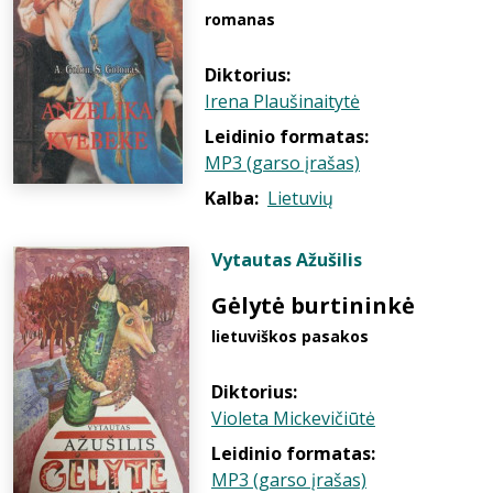
romanas
Diktorius:
Irena Plaušinaitytė
Leidinio formatas:
MP3 (garso įrašas)
Kalba:
Lietuvių
Vytautas Ažušilis
Gėlytė burtininkė
lietuviškos pasakos
Diktorius:
Violeta Mickevičiūtė
Leidinio formatas:
MP3 (garso įrašas)