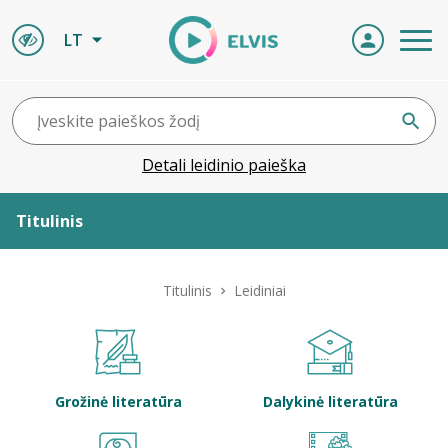
LT
Detali leidinio paieška
Titulinis
Apie ELVIS
Titulinis
Leidiniai
Leidiniai
ELVIS atvyksta
Grožinė literatūra
Dalykinė literatūra
Naujienos