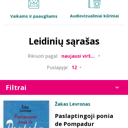
Bibliotekoms
Audiovizualiniai kūriniai
Vaikams ir paaugliams
D.U.K.
Leidinių sąrašas
+370 667 80 541
Rikiuoti pagal:
info@elvislab.lt
Puslapyje:
Filtrai
Žakas Levronas
Paslaptingoji ponia
de Pompadur