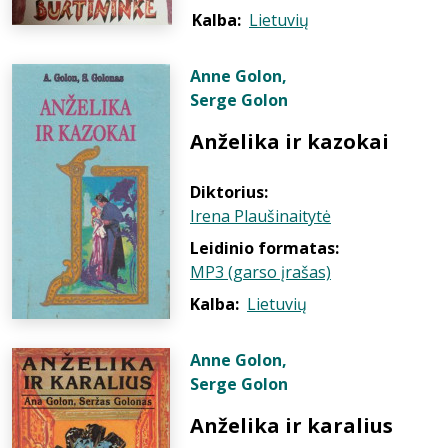
Kalba:
Lietuvių
Anne Golon
,
Serge Golon
Anželika ir kazokai
Diktorius:
Irena Plaušinaitytė
Leidinio formatas:
MP3 (garso įrašas)
Kalba:
Lietuvių
Anne Golon
,
Serge Golon
Anželika ir karalius