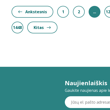
Ankstesnis
1
2
...
1
1448
Kitas
Naujienlaiškis
Gaukite naujienas apie lei