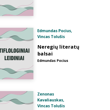
Edmundas Pocius
,
Vincas Tolušis
Neregių literatų
balsai
Edmundas Pocius
Zenonas
Kavaliauskas
,
Vincas Tolušis