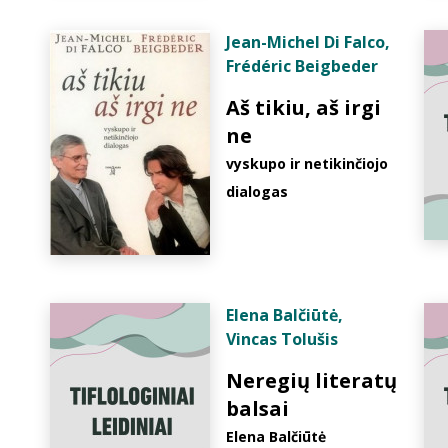
Jean-Michel Di Falco
,
Frédéric Beigbeder
Aš tikiu, aš irgi
ne
vyskupo ir netikinčiojo
dialogas
Elena Balčiūtė
,
Vincas Tolušis
Neregių literatų
balsai
Elena Balčiūtė