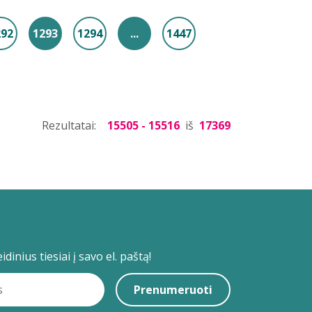
292
1293
1294
...
1447
Rezultatai:
15505 - 15516
iš
17369
dinius tiesiai į savo el. paštą!
Prenumeruoti