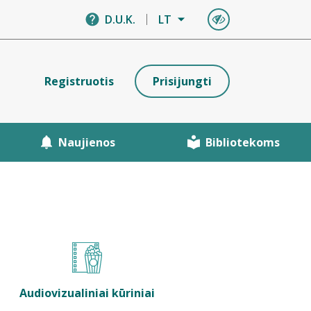
D.U.K.
LT
Registruotis
Prisijungti
Naujienos
Bibliotekoms
Audiovizualiniai kūriniai