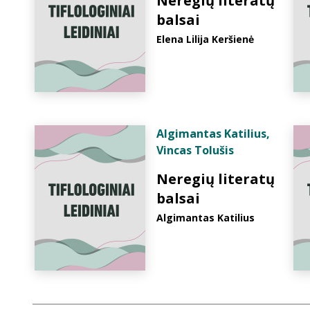
Neregių literatų
balsai
Elena Lilija Keršienė
Algimantas Katilius
,
Vincas Tolušis
Neregių literatų
balsai
Algimantas Katilius