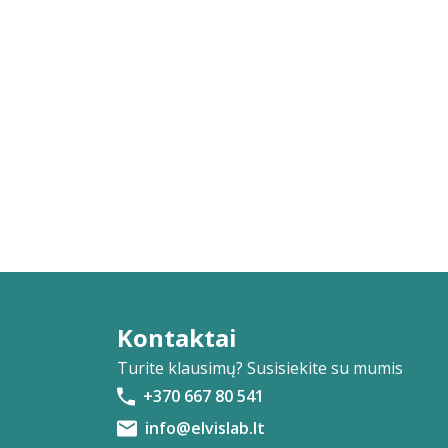
Kontaktai
Turite klausimų? Susisiekite su mumis
+370 667 80 541
info@elvislab.lt