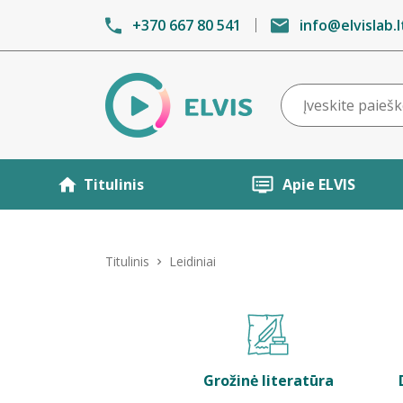
+370 667 80 541
info@elvislab.l
Titulinis
Apie ELVIS
Titulinis
Leidiniai
Grožinė literatūra