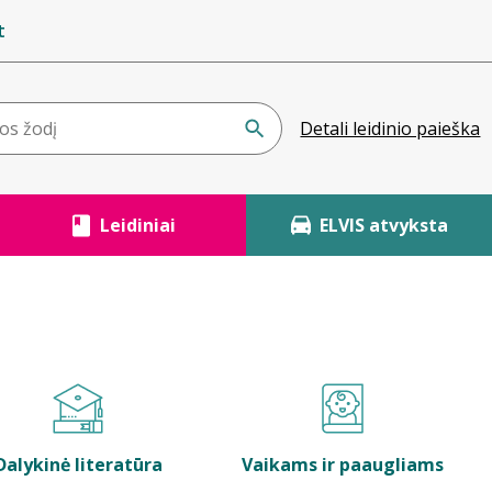
t
Detali leidinio paieška
Leidiniai
ELVIS atvyksta
Dalykinė literatūra
Vaikams ir paaugliams