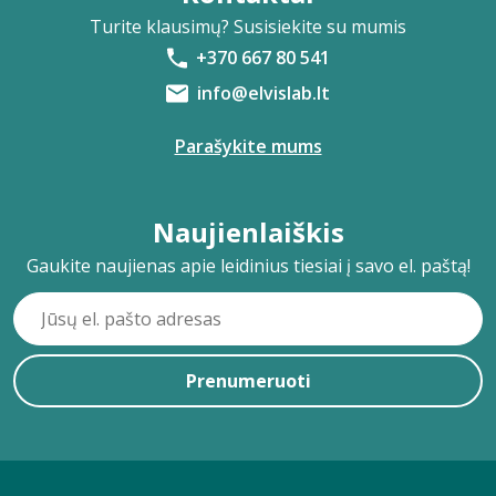
Turite klausimų? Susisiekite su mumis
+370 667 80 541
info@elvislab.lt
Parašykite mums
Naujienlaiškis
Gaukite naujienas apie leidinius tiesiai į savo el. paštą!
Prenumeruoti