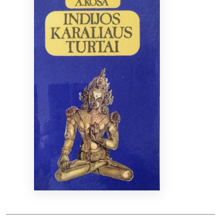
Bibliotekoms
D.U.K.
+370 667 80 541
info@elvislab.lt