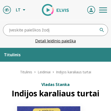
LT
Detali leidinio paieška
Titulinis
Apie ELVIS
Titulinis
Leidiniai
Indijos karaliaus turtai
Leidiniai
Vladas Stanka
Indijos karaliaus turtai
ELVIS atvyksta
Naujienos