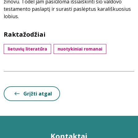
žinovu. Todėl jam pasiūloma išsiaiškinti šio valdovo
testamento paslaptį ir surasti paslėptus karališkuosius
lobius.
Raktažodžiai
lietuvių literatūra
nuotykiniai romanai
Grįžti atgal
Kontaktai