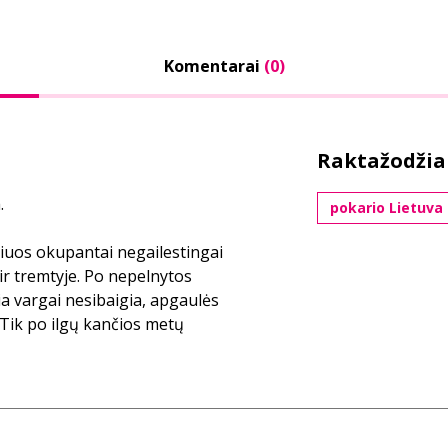
Komentarai
(0)
Raktažodžia
.
pokario Lietuva
iuos okupantai negailestingai
 ir tremtyje. Po nepelnytos
čia vargai nesibaigia, apgaulės
 Tik po ilgų kančios metų