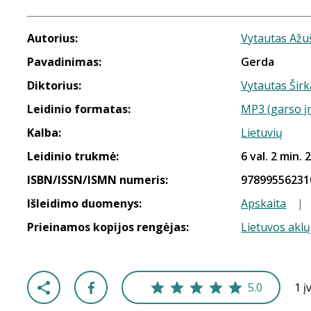
Autorius:
Vytautas Ažuš
Pavadinimas:
Gerda
Diktorius:
Vytautas Širk
Leidinio formatas:
MP3 (garso į
Kalba:
Lietuvių
Leidinio trukmė:
6 val. 2 min. 
ISBN/ISSN/ISMN numeris:
97899556231
Išleidimo duomenys:
Apskaita
|
Prieinamos kopijos rengėjas:
Lietuvos aklų
5.0
1 į