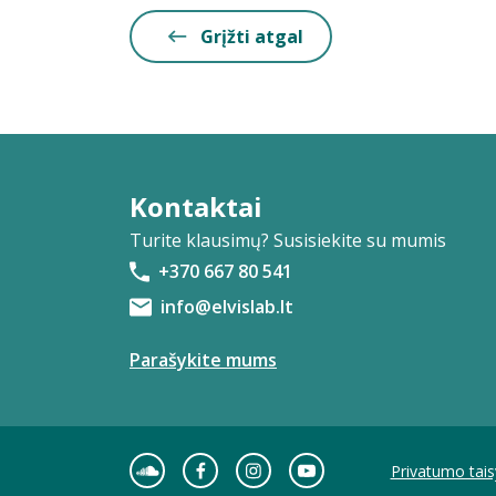
Grįžti atgal
Kontaktai
Turite klausimų? Susisiekite su mumis
+370 667 80 541
info@elvislab.lt
Parašykite mums
Privatumo tais