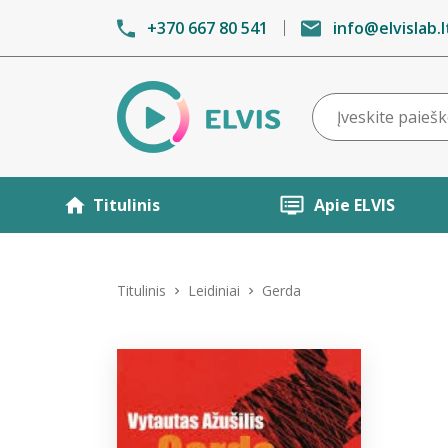
+370 667 80 541
info@elvislab.l
Titulinis
Apie ELVIS
Titulinis
Leidiniai
Gerda