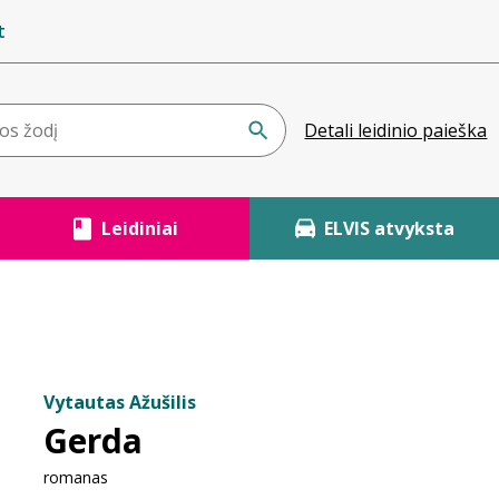
t
Detali leidinio paieška
Leidiniai
ELVIS atvyksta
Vytautas Ažušilis
Gerda
romanas