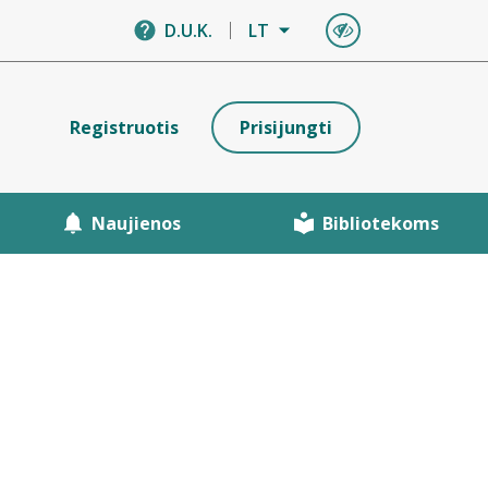
D.U.K.
LT
Registruotis
Prisijungti
Naujienos
Bibliotekoms