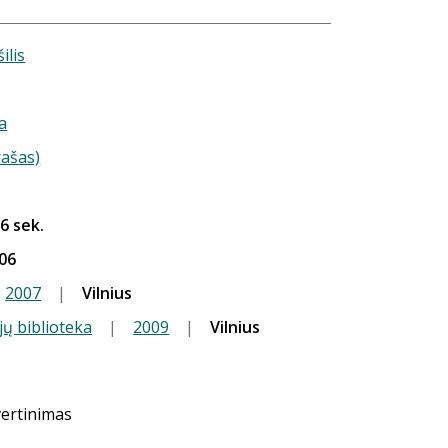
ilis
a
rašas)
26 sek.
06
2007
|
Vilnius
jų biblioteka
|
2009
|
Vilnius
vertinimas