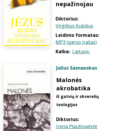
nepažinojau
Diktorius:
Virgilijus Kubilius
Leidinio formatas:
MP3 (garso įrašas)
Kalba:
Lietuvių
Julius Sasnauskas
Malonės
akrobatika
iš gatvių ir skverelių
teologijos
Diktorius:
Irena Plaušinaitytė