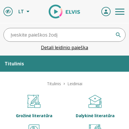
LT
Detali leidinio paieška
Titulinis
Apie ELVIS
Titulinis
Leidiniai
Leidiniai
ELVIS atvyksta
Grožinė literatūra
Dalykinė literatūra
Naujienos