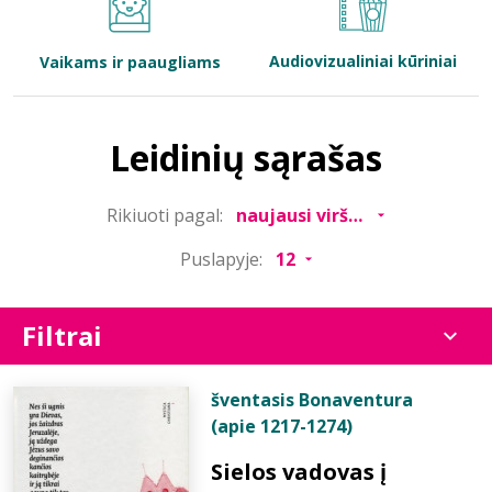
Bibliotekoms
Audiovizualiniai kūriniai
Vaikams ir paaugliams
D.U.K.
Leidinių sąrašas
+370 667 80 541
Rikiuoti pagal:
info@elvislab.lt
Puslapyje:
Filtrai
šventasis Bonaventura
(apie 1217-1274)
Sielos vadovas į