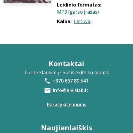
Leidinio formatas:
MP3 (garso įrašas)
Kalba:
Lietuvių
Kontaktai
Turite klausimų? Susisiekite su mumis
+370 667 80 541
info@elvislab.lt
Parašykite mums
Naujienlaiškis