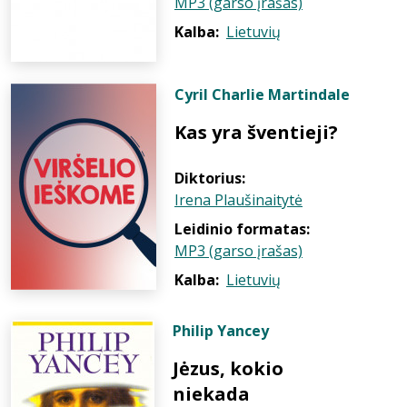
MP3 (garso įrašas)
Kalba:
Lietuvių
Cyril Charlie Martindale
Kas yra šventieji?
Diktorius:
Irena Plaušinaitytė
Leidinio formatas:
MP3 (garso įrašas)
Kalba:
Lietuvių
Philip Yancey
Jėzus, kokio
niekada