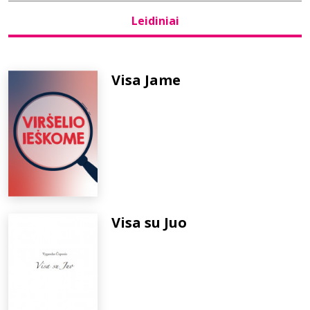
Leidiniai
Bibliotekoms
D.U.K.
Visa Jame
+370 667 80 541
info@elvislab.lt
Visa su Juo