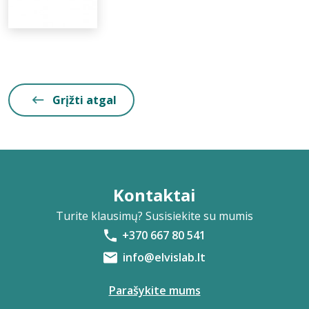
Grįžti atgal
Kontaktai
Turite klausimų? Susisiekite su mumis
+370 667 80 541
info@elvislab.lt
Parašykite mums