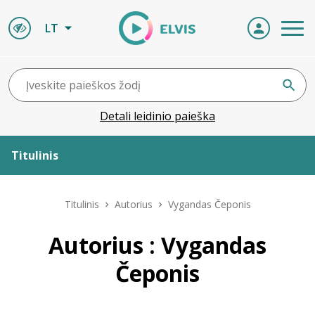
LT
Detali leidinio paieška
Titulinis
Apie ELVIS
Titulinis
Autorius
Vygandas Čeponis
Leidiniai
Autorius : Vygandas
Čeponis
ELVIS atvyksta
Naujienos