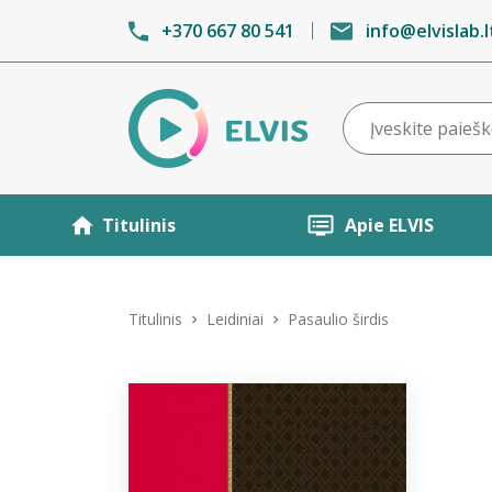
+370 667 80 541
info@elvislab.l
Titulinis
Apie ELVIS
Titulinis
Leidiniai
Pasaulio širdis