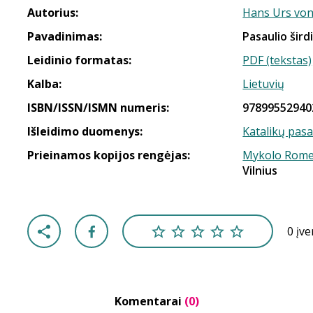
Autorius:
Hans Urs von
Pavadinimas:
Pasaulio šird
Leidinio formatas:
PDF (tekstas)
Kalba:
Lietuvių
ISBN/ISSN/ISMN numeris:
97899552940
Išleidimo duomenys:
Katalikų pasau
Prieinamos kopijos rengėjas:
Mykolo Romer
Vilnius
0 įv
Komentarai
(0)