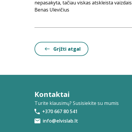
nepasakyta, tačiau viskas atskleista vaizdais 
Benas Ulevičius
Grįžti atgal
Kontaktai
Turite klausimų? Susisiekite su mumis
+370 667 80 541
info@elvislab.lt