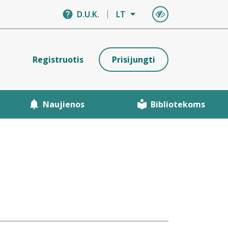
D.U.K.
LT
Registruotis
Prisijungti
Naujienos
Bibliotekoms