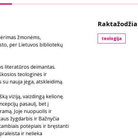
Raktažodžia
tvėrimas žmonėms,
teologija
sto, per Lietuvos bibliotekų
ios literatūros deimantas.
iškosios teologinės ir
 su nauja jėga, atskleidimą.
ką viziją, vaizdingą kelionę.
cepcijų pasaulį, bet į
dramą. Joje nuopuolis ir
staus žygdarbis ir Bažnyčia
tambiais potėpiais ir bręstanti
praleista ir nelieka