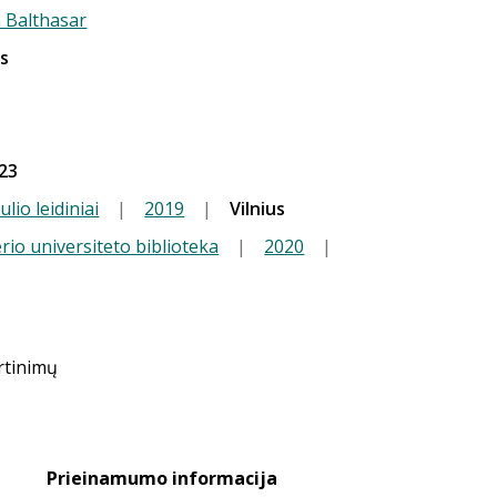
 Balthasar
is
23
lio leidiniai
|
2019
|
Vilnius
io universiteto biblioteka
|
2020
|
ertinimų
Prieinamumo informacija