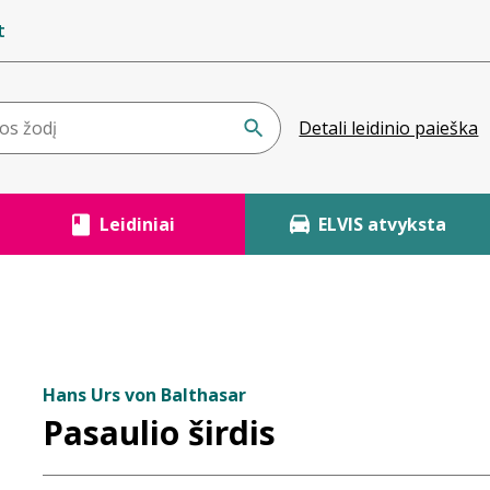
t
Detali leidinio paieška
Leidiniai
ELVIS atvyksta
Hans Urs von Balthasar
Pasaulio širdis