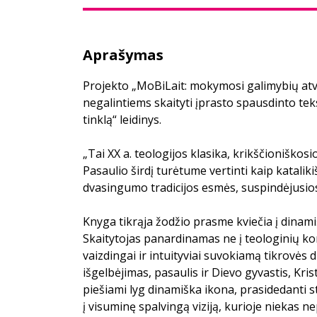
Aprašymas
Projekto „MoBiLait: mokymosi galimybių a
negalintiems skaityti įprasto spausdinto tek
tinklą“ leidinys.
„Tai XX a. teologijos klasika, krikščioniškos
Pasaulio širdį turėtume vertinti kaip katalik
dvasingumo tradicijos esmės, suspindėjusios
Knyga tikrąja žodžio prasme kviečia į dinamiš
Skaitytojas panardinamas ne į teologinių kon
vaizdingai ir intuityviai suvokiamą tikrovės 
išgelbėjimas, pasaulis ir Dievo gyvastis, Kri
piešiami lyg dinamiška ikona, prasidedanti s
į visuminę spalvingą viziją, kurioje niekas ne