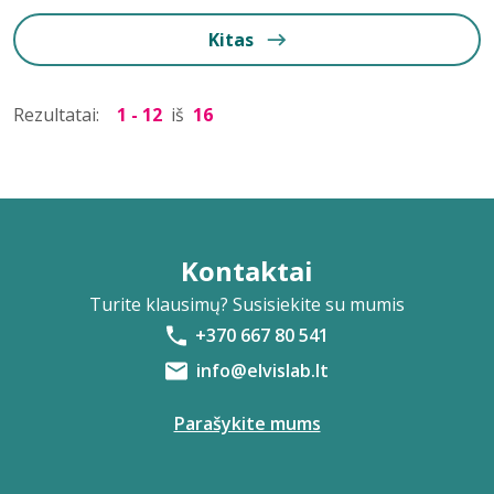
Kitas
Rezultatai:
1 - 12
iš
16
Kontaktai
Turite klausimų? Susisiekite su mumis
+370 667 80 541
info@elvislab.lt
Parašykite mums