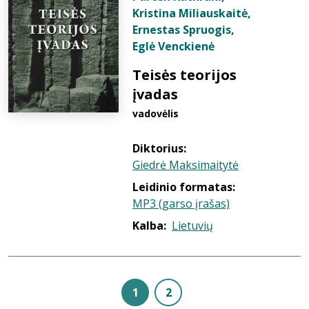
Kristina Miliauskaitė
,
Ernestas Spruogis
,
Eglė Venckienė
Teisės teorijos
įvadas
vadovėlis
Diktorius:
Giedrė Maksimaitytė
Leidinio formatas:
MP3 (garso įrašas)
Kalba:
Lietuvių
1
2