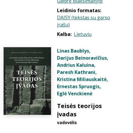
Giedrė Maksimaitytė
Leidinio formatas:
DAISY (tekstas su garso
įrašu)
Kalba:
Lietuvių
Linas Baublys
,
Darijus Beinoravičius
,
Andrius Kaluina
,
Paresh Kathrani
,
Kristina Miliauskaitė
,
Ernestas Spruogis
,
Eglė Venckienė
Teisės teorijos
įvadas
vadovėlis