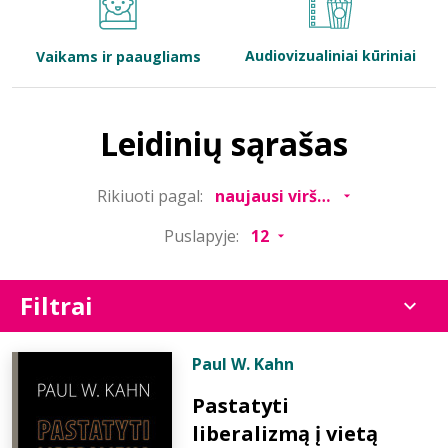
Bibliotekoms
Audiovizualiniai kūriniai
Vaikams ir paaugliams
D.U.K.
Leidinių sąrašas
+370 667 80 541
Rikiuoti pagal:
info@elvislab.lt
Puslapyje:
Filtrai
Paul W. Kahn
Pastatyti
liberalizmą į vietą