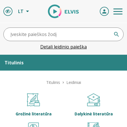
LT
Detali leidinio paieška
Titulinis
Apie ELVIS
Titulinis
Leidiniai
Leidiniai
ELVIS atvyksta
Grožinė literatūra
Dalykinė literatūra
Naujienos