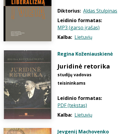
Diktorius:
Aldas Stulpinas
Leidinio formatas:
MP3 (garso įrašas)
Kalba:
Lietuvių
Regina Koženiauskienė
Juridinė retorika
studijų vadovas
teisininkams
Leidinio formatas:
PDF (tekstas)
Kalba:
Lietuvių
Jevgenij Machovenko