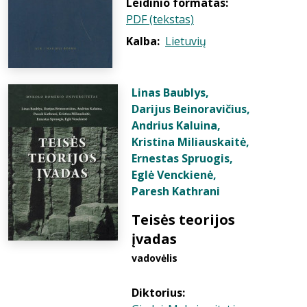
Leidinio formatas:
PDF (tekstas)
Kalba:
Lietuvių
Linas Baublys
,
Darijus Beinoravičius
,
Andrius Kaluina
,
Kristina Miliauskaitė
,
Ernestas Spruogis
,
Eglė Venckienė
,
Paresh Kathrani
Teisės teorijos
įvadas
vadovėlis
Diktorius: