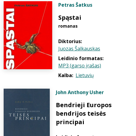
Petras Šatkus
Spąstai
romanas
Diktorius:
Juozas Šalkauskas
Leidinio formatas:
MP3 (garso įrašas)
Kalba:
Lietuvių
John Anthony Usher
Bendrieji Europos
bendrijos teisės
principai