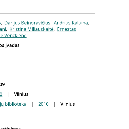
s
,
Darijus Beinoravičius
,
Andrius Kaluina
,
ani
,
Kristina Miliauskaitė
,
Ernestas
lė Venckienė
os įvadas
09
0
|
Vilnius
jų biblioteka
|
2010
|
Vilnius