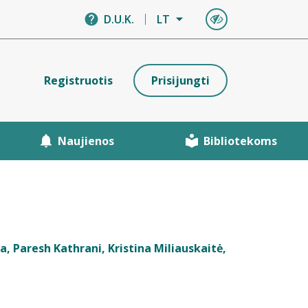
D.U.K.
LT
Registruotis
Prisijungti
Naujienos
Bibliotekoms
a, Paresh Kathrani, Kristina Miliauskaitė,