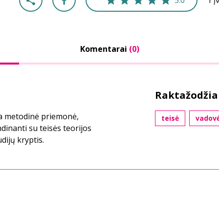
5.0
1 į
Komentarai
(0)
Raktažodžia
ga metodinė priemonė,
teisė
vadovė
dinanti su teisės teorijos
dijų kryptis.