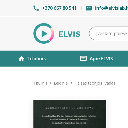
+370 667 80 541
info@elvislab.l
Titulinis
Apie ELVIS
Titulinis
Leidiniai
Teisės teorijos įvadas