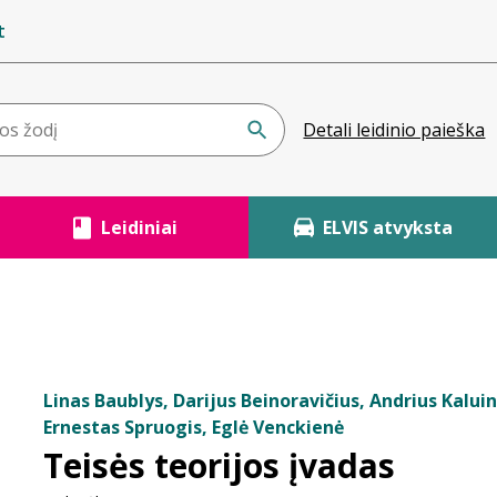
t
Detali leidinio paieška
Leidiniai
ELVIS atvyksta
Linas Baublys, Darijus Beinoravičius, Andrius Kaluin
Ernestas Spruogis, Eglė Venckienė
Teisės teorijos įvadas