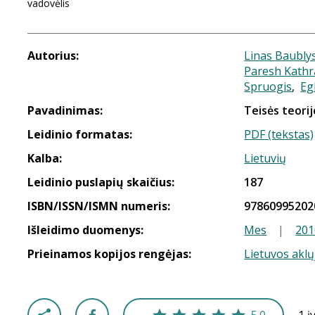
vadovėlis
Autorius:
Linas Baubly
Paresh Kathr
Spruogis
,
Eg
Pavadinimas:
Teisės teorij
Leidinio formatas:
PDF (tekstas)
Kalba:
Lietuvių
Leidinio puslapių skaičius:
187
ISBN/ISSN/ISMN numeris:
97860995202
Išleidimo duomenys:
Mes
|
201
Prieinamos kopijos rengėjas:
Lietuvos aklų