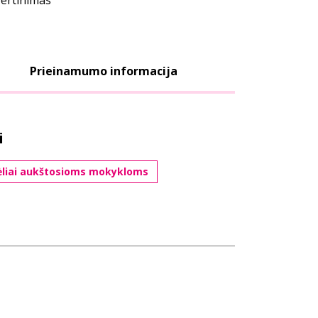
vertinimas
Prieinamumo informacija
i
liai aukštosioms mokykloms