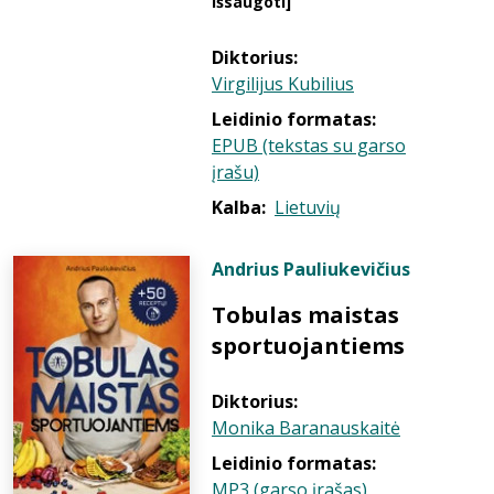
išsaugoti]
Diktorius:
Virgilijus Kubilius
Leidinio formatas:
EPUB (tekstas su garso
įrašu)
Kalba:
Lietuvių
Andrius Pauliukevičius
Tobulas maistas
sportuojantiems
Diktorius:
Monika Baranauskaitė
Leidinio formatas:
MP3 (garso įrašas)