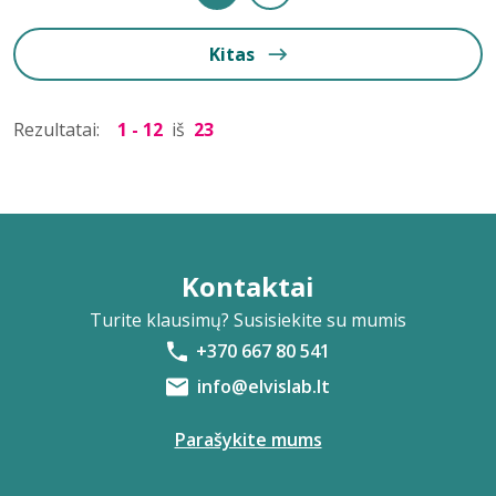
Kitas
Rezultatai:
1 - 12
iš
23
Kontaktai
Turite klausimų? Susisiekite su mumis
+370 667 80 541
info@elvislab.lt
Parašykite mums