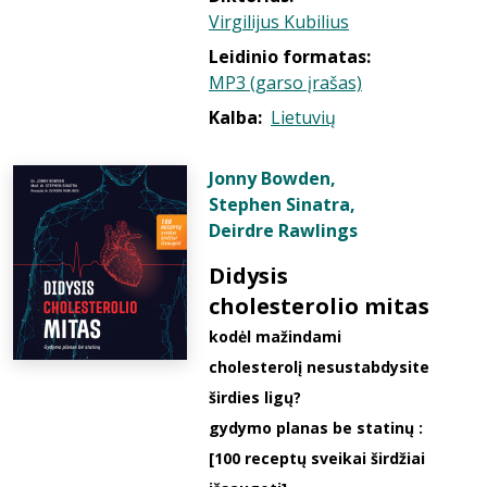
Virgilijus Kubilius
Leidinio formatas:
MP3 (garso įrašas)
Kalba:
Lietuvių
Jonny Bowden
,
Stephen Sinatra
,
Deirdre Rawlings
Didysis
cholesterolio mitas
kodėl mažindami
cholesterolį nesustabdysite
širdies ligų?
gydymo planas be statinų :
[100 receptų sveikai širdžiai