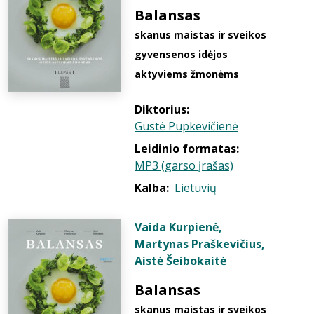
Balansas
skanus maistas ir sveikos
gyvensenos idėjos
aktyviems žmonėms
Diktorius:
Gustė Pupkevičienė
Leidinio formatas:
MP3 (garso įrašas)
Kalba:
Lietuvių
Vaida Kurpienė
,
Martynas Praškevičius
,
Aistė Šeibokaitė
Balansas
skanus maistas ir sveikos