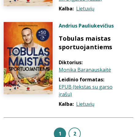
Kalba:
Lietuvių
Andrius Pauliukevičius
Tobulas maistas
sportuojantiems
Diktorius:
Monika Baranauskaitė
Leidinio formatas:
EPUB (tekstas su garso
įrašu)
Kalba:
Lietuvių
1
2