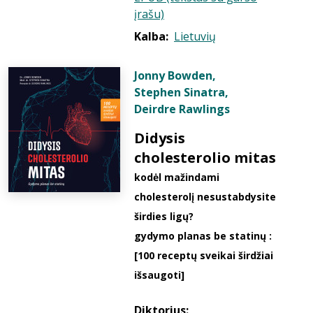
įrašu)
Kalba:
Lietuvių
Jonny Bowden
,
Stephen Sinatra
,
Deirdre Rawlings
Didysis
cholesterolio mitas
kodėl mažindami
cholesterolį nesustabdysite
širdies ligų?
gydymo planas be statinų :
[100 receptų sveikai širdžiai
išsaugoti]
Diktorius: