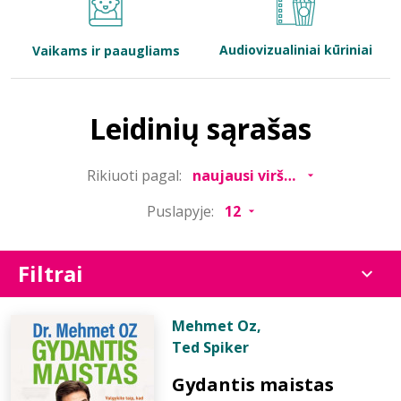
Bibliotekoms
Audiovizualiniai kūriniai
Vaikams ir paaugliams
D.U.K.
Leidinių sąrašas
+370 667 80 541
Rikiuoti pagal:
info@elvislab.lt
Puslapyje:
Filtrai
Mehmet Oz
,
Ted Spiker
Gydantis maistas