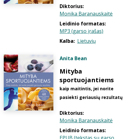
Diktorius:
Monika Baranauskaitė
Leidinio formatas:
MP3 (garso įrašas)
Kalba:
Lietuvių
Anita Bean
Mityba
sportuojantiems
kaip maitintis, jei norite
pasiekti geriausių rezultatų
Diktorius:
Monika Baranauskaitė
Leidinio formatas:
EPUB (tekstas su garso