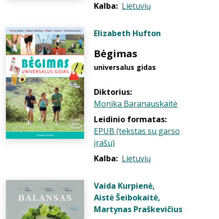
Kalba:
Lietuvių
Elizabeth Hufton
Bėgimas
universalus gidas
Diktorius:
Monika Baranauskaitė
Leidinio formatas:
EPUB (tekstas su garso
įrašu)
Kalba:
Lietuvių
Vaida Kurpienė
,
Aistė Šeibokaitė
,
Martynas Praškevičius