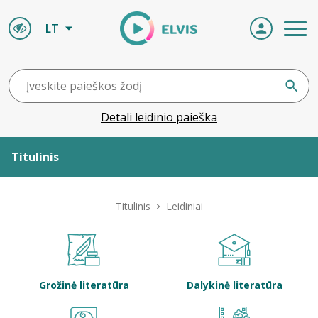
LT
Detali leidinio paieška
Titulinis
Apie ELVIS
Titulinis
Leidiniai
Leidiniai
ELVIS atvyksta
Grožinė literatūra
Dalykinė literatūra
Naujienos