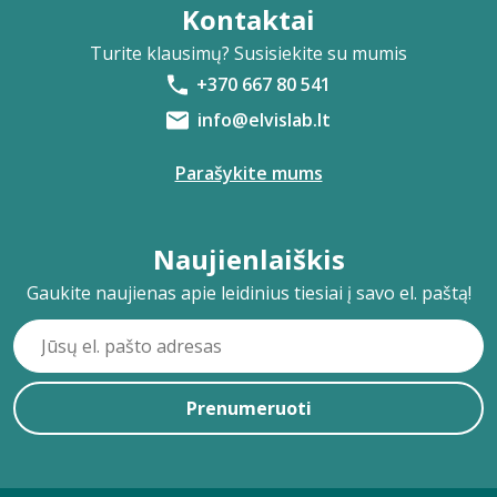
Kontaktai
Turite klausimų? Susisiekite su mumis
+370 667 80 541
info@elvislab.lt
Parašykite mums
Naujienlaiškis
Gaukite naujienas apie leidinius tiesiai į savo el. paštą!
Prenumeruoti