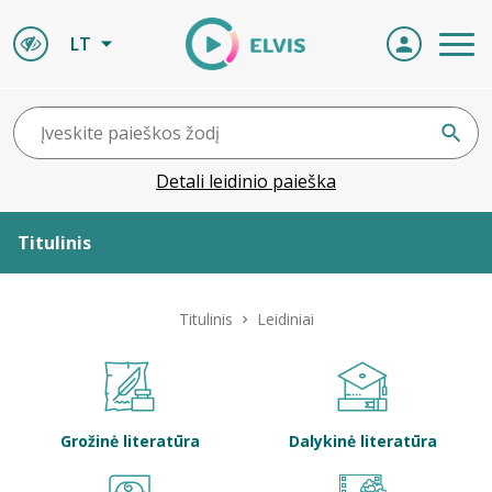
LT
Detali leidinio paieška
Titulinis
Apie ELVIS
Titulinis
Leidiniai
Leidiniai
ELVIS atvyksta
Grožinė literatūra
Dalykinė literatūra
Naujienos