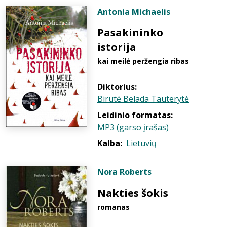
Antonia Michaelis
Pasakininko
istorija
kai meilė peržengia ribas
Diktorius:
Birutė Belada Tauterytė
Leidinio formatas:
MP3 (garso įrašas)
Kalba:
Lietuvių
Nora Roberts
Nakties šokis
romanas