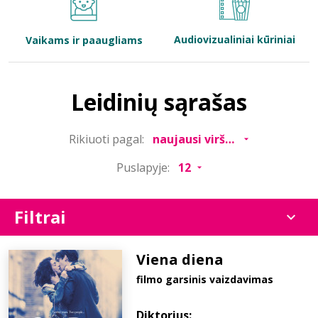
Bibliotekoms
Audiovizualiniai kūriniai
Vaikams ir paaugliams
D.U.K.
Leidinių sąrašas
+370 667 80 541
Rikiuoti pagal:
info@elvislab.lt
Puslapyje:
Filtrai
Viena diena
filmo garsinis vaizdavimas
Diktorius: