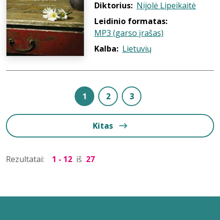
Diktorius:
Nijolė Lipeikaitė
Leidinio formatas:
MP3 (garso įrašas)
Kalba:
Lietuvių
1
2
3
Kitas
Rezultatai:
1 - 12
iš
27