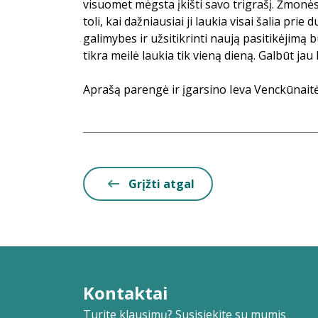
visuomet mėgsta įkišti savo trigrašį. Žmonė
toli, kai dažniausiai ji laukia visai šalia prie
galimybes ir užsitikrinti naują pasitikėjimą 
tikra meilė laukia tik vieną dieną. Galbūt jau ki
Aprašą parengė ir įgarsino Ieva Venckūnait
Grįžti atgal
Kontaktai
Turite klausimų? Susisiekite su mumis