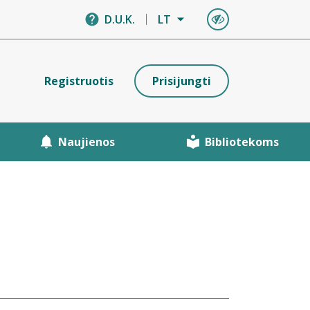
D.U.K.
LT
Registruotis
Prisijungti
Naujienos
Bibliotekoms