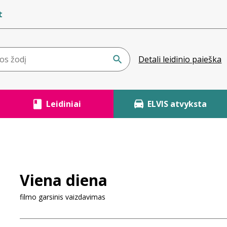
t
Detali leidinio paieška
Leidiniai
ELVIS atvyksta
Viena diena
filmo garsinis vaizdavimas