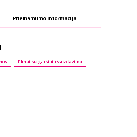
Prieinamumo informacija
i
mos
filmai su garsiniu vaizdavimu