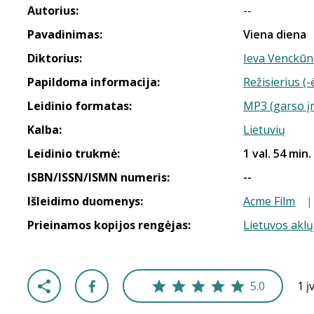
Autorius:
--
Pavadinimas:
Viena diena
Diktorius:
Ieva Venckūn
Papildoma informacija:
Režisierius (
Leidinio formatas:
MP3 (garso į
Kalba:
Lietuvių
Leidinio trukmė:
1 val. 54 min.
ISBN/ISSN/ISMN numeris:
--
Išleidimo duomenys:
Acme Film
Prieinamos kopijos rengėjas:
Lietuvos aklų
5.0
1 į