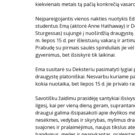
kiekvienais metais tą pačią konkrečią vasaro
Neįpareigojantis vienos nakties nuotykis E
studentus Emą (aktorė Anne Hathaway) ir De
Sturgessas) sujungė į nuoširdžią draugystę. 
m. liepos 15 d. per išleistuvių vakarą ir arti
Prabudę su pirmais saulės spinduliais jie vė
gyvenimus, bet išsiskyrė tik laikinai.
Ema susitarė su Deksteriu pasimatyti lygiai p
draugystę platoniškai. Nesvarbu kuriame pa
kokia nuotaika, bet liepos 15 d. jie privalo r
Savotišku žaidimu prasidėję santykiai išsivyst
ilgesį, kai per vieną dieną geram, suprantan
draugui galima išsipasakoti apie dvylikos m
nesėkmes, vedybas ir skyrybas, mylimus dra
svajones ir pralaimėjimus, naujus tikslus ate
bandymus, meiles ir neapykantas, praleistas