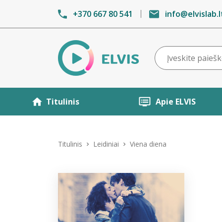
+370 667 80 541
info@elvislab.l
Titulinis
Apie ELVIS
Titulinis
Leidiniai
Viena diena