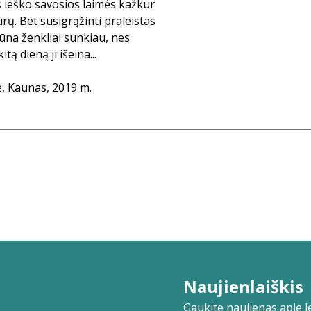
s ieško savosios laimės kažkur
 durų. Bet susigrąžinti praleistas
būna ženkliai sunkiau, nes
tą dieną ji išeina...
ė, Kaunas, 2019 m.
Naujienlaiškis
Gaukite naujienas apie lei