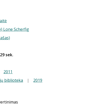
aitė
-ė) Lone Scherfig
rašas)
 29 sek.
|
2011
jų biblioteka
|
2019
vertinimas