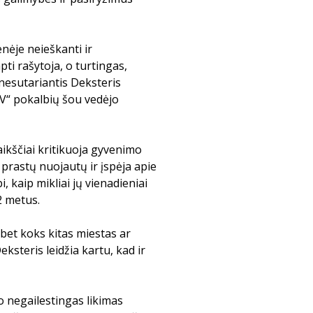
nėje neieškanti ir
pti rašytoja, o turtingas,
nesutariantis Deksteris
V“ pokalbių šou vedėjo
aikščiai kritikuoja gyvenimo
 prastų nuojautų ir įspėja apie
 kaip mikliai jų vienadieniai
2 metus.
bet koks kitas miestas ar
ksteris leidžia kartu, kad ir
 negailestingas likimas