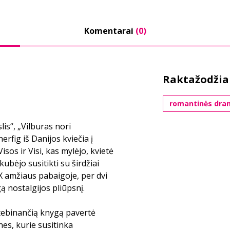
Komentarai
(0)
Raktažodžia
romantinės dra
is“, „Vilburas nori
erfig iš Danijos kviečia į
sos ir Visi, kas mylėjo, kvietė
bėjo susitikti su širdžiai
X amžiaus pabaigoje, per dvi
ą nostalgijos pliūpsnį.
tebinančią knygą pavertė
es, kurie susitinka