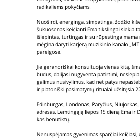
radikaliems pokyčiams.
Nuoširdi, energinga, simpatinga, žodžio kiše
šukuosenas keičianti Ema tikslingai siekia ta
išlepintas, turtingas ir su rūpestinga mama 
mėgina daryti karjerą muzikinio kanalo „MT
pareigose.
Jie geranoriškai konsultuoja vienas kitą, šm
būdus, dalijasi nugyventa patirtimi, neslepia
galimus nusivylimus, kad net patys nepastebi,
ir platoniški pasimatymų ritualai užsitęsia 2
Edinburgas, Londonas, Paryžius, Niujorkas, 
adresas. Lemtingąją liepos 15 dieną Ema ir De
kas benutiktų.
Nenuspėjamas gyvenimas sparčiai keičiasi, o