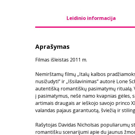
Leidinio informacija
Aprašymas
Filmas išleistas 2011 m.
Nemirštamų filmų „Italų kalbos pradžiamoksl
nusižudyti“ ir „Išsilavinimas“ autorė Lone Sch
autentišką romantiškų pasimatymų ritualą. Vi
į pasimatymus, nešė namo kvapnias gėles, sku
artimais draugais ar ieškojo savojo princo X
valandas pajaus garantuotą, šviežią ir stiling
Rašytojas Davidas Nicholsas populiarumų s
romantišku scenarijumi apie du jaunus žmon