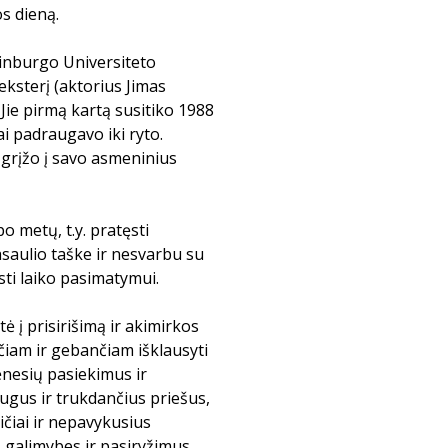
s dieną.
dinburgo Universiteto
ksterį (aktorius Jimas
Jie pirmą kartą susitiko 1988
mai padraugavo iki ryto.
l grįžo į savo asmeninius
o metų, t.y. pratęsti
saulio taške ir nesvarbu su
asti laiko pasimatymui.
ė į prisirišimą ir akimirkos
čiam ir gebančiam išklausyti
ėnesių pasiekimus ir
ugus ir trukdančius priešus,
ičiai ir nepavykusius
 galimybes ir pasiryžimus