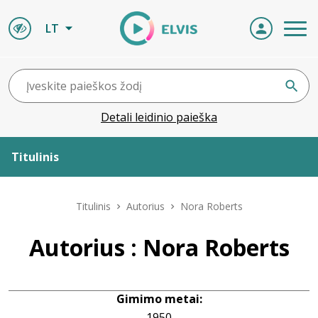
LT
Detali leidinio paieška
Titulinis
Apie ELVIS
Titulinis
Autorius
Nora Roberts
Leidiniai
Autorius : Nora Roberts
ELVIS atvyksta
Gimimo metai:
Naujienos
1950