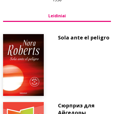
Bibliotekoms
Leidiniai
D.U.K.
Sola ante el peligro
+370 667 80 541
info@elvislab.lt
Сюрприз для
Айседоры