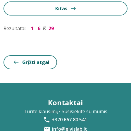
Kitas
Rezultatai:
1 - 6
iš
29
Grįžti atgal
Kontaktai
Turite klausimų? Susisiekite su mumis
+370 667 80 541
info@elvislab.lt