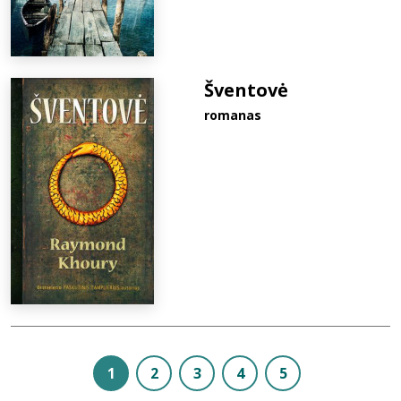
Šventovė
romanas
1
2
3
4
5