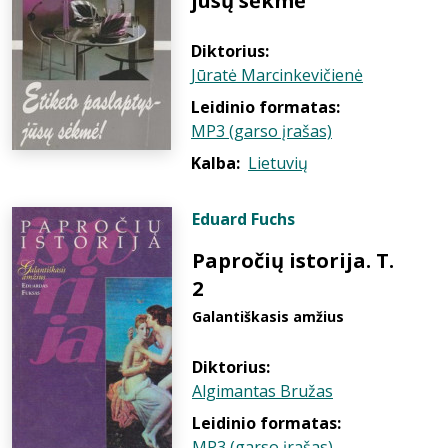
jūsų sėkmė
Diktorius:
Jūratė Marcinkevičienė
Leidinio formatas:
MP3 (garso įrašas)
Kalba:
Lietuvių
Eduard Fuchs
Papročių istorija. T.
2
Galantiškasis amžius
Diktorius:
Algimantas Bružas
Leidinio formatas:
MP3 (garso įrašas)