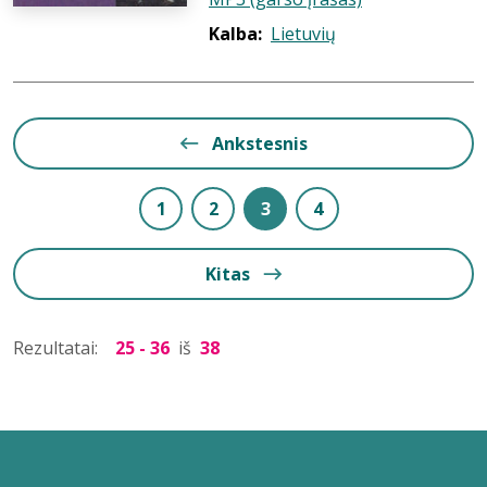
Kalba:
Lietuvių
Ankstesnis
1
2
3
4
Kitas
Rezultatai:
25 - 36
iš
38