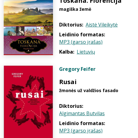
Toskana. Florencija
magiška žemė
Diktorius:
Aistė Vileikytė
Leidinio formatas:
MP3 (garso įrašas)
Kalba:
Lietuvių
Gregory Feifer
Rusai
žmonės už valdžios fasado
Diktorius:
Algimantas Butvilas
Leidinio formatas:
MP3 (garso įrašas)