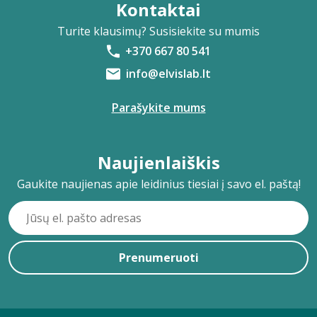
Kontaktai
Turite klausimų? Susisiekite su mumis
+370 667 80 541
info@elvislab.lt
Parašykite mums
Naujienlaiškis
Gaukite naujienas apie leidinius tiesiai į savo el. paštą!
Prenumeruoti