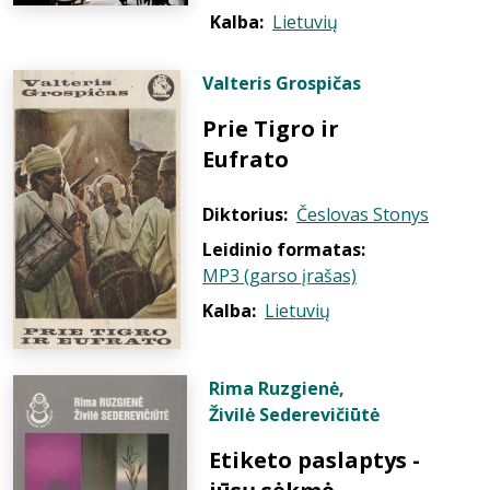
Kalba:
Lietuvių
Valteris Grospičas
Prie Tigro ir
Eufrato
Diktorius:
Česlovas Stonys
Leidinio formatas:
MP3 (garso įrašas)
Kalba:
Lietuvių
Rima Ruzgienė
,
Živilė Sederevičiūtė
Etiketo paslaptys -