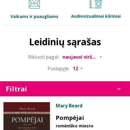
Bibliotekoms
Audiovizualiniai kūriniai
Vaikams ir paaugliams
D.U.K.
Leidinių sąrašas
+370 667 80 541
Rikiuoti pagal:
info@elvislab.lt
Puslapyje:
Filtrai
Mary Beard
Pompėjai
romėniško miesto