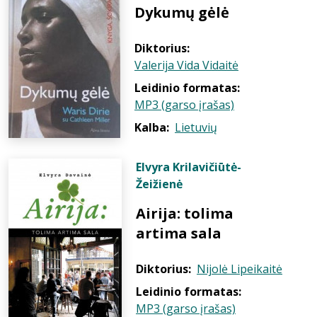
Dykumų gėlė
Diktorius:
Valerija Vida Vidaitė
Leidinio formatas:
MP3 (garso įrašas)
Kalba:
Lietuvių
Elvyra Krilavičiūtė-
Žeižienė
Airija: tolima
artima sala
Diktorius:
Nijolė Lipeikaitė
Leidinio formatas:
MP3 (garso įrašas)