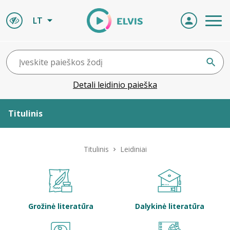
LT
Detali leidinio paieška
Titulinis
Apie ELVIS
Titulinis
Leidiniai
Leidiniai
ELVIS atvyksta
Grožinė literatūra
Dalykinė literatūra
Naujienos