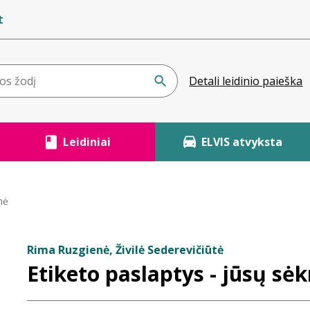
t
Detali leidinio paieška
Leidiniai
ELVIS atvyksta
mė
Rima Ruzgienė, Živilė Sederevičiūtė
Etiketo paslaptys - jūsų sė