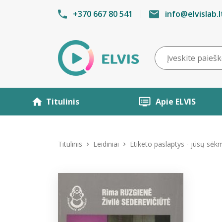
+370 667 80 541
info@elvislab.l
Titulinis
Apie ELVIS
Titulinis
Leidiniai
Etiketo paslaptys - jūsų sėk