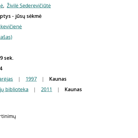
nė
,
Živilė Sederevičiūtė
aptys - jūsų sėkmė
nkevičienė
rašas)
 9 sek.
4
arėjas
|
1997
|
Kaunas
jų biblioteka
|
2011
|
Kaunas
ertinimų