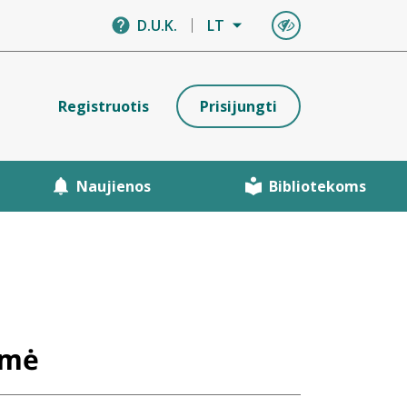
D.U.K.
LT
Registruotis
Prisijungti
Naujienos
Bibliotekoms
kmė