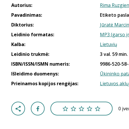
Autorius:
Rima Ruzgie
Pavadinimas:
Etiketo pasl
Diktorius:
Jūratė Marci
Leidinio formatas:
MP3 (garso į
Kalba:
Lietuvių
Leidinio trukmė:
3 val. 59 min.
ISBN/ISSN/ISMN numeris:
9986-520-58-
Išleidimo duomenys:
Ūkininko pat
Prieinamos kopijos rengėjas:
Lietuvos aklų
0 įv