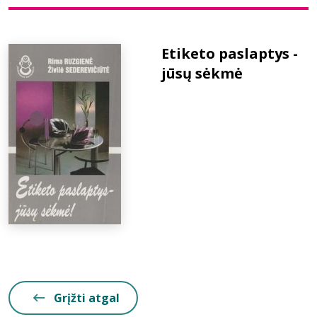
Bibliotekoms
Etiketo paslaptys -
jūsų sėkmė
D.U.K.
+370 667 80 541
info@elvislab.lt
Grįžti atgal