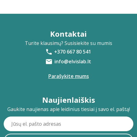
Kontaktai
Turite klausimų? Susisiekite su mumis
+370 667 80 541
info@elvislab.lt
Parašykite mums
Naujienlaiškis
Gaukite naujienas apie leidinius tiesiai į savo el. paštą!