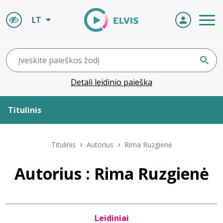
LT
Detali leidinio paieška
Titulinis
Apie ELVIS
Titulinis
Autorius
Rima Ruzgienė
Leidiniai
Autorius : Rima Ruzgienė
ELVIS atvyksta
Leidiniai
Naujienos