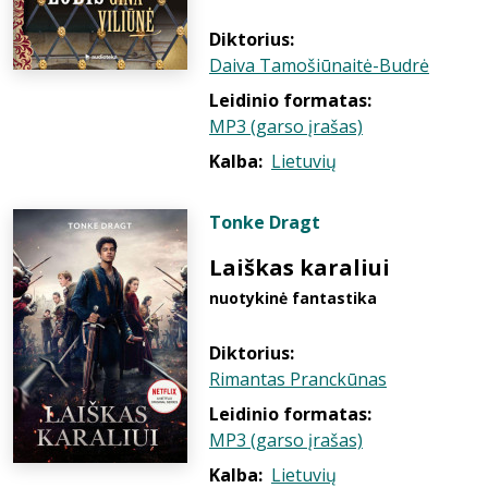
Diktorius:
Daiva Tamošiūnaitė-Budrė
Leidinio formatas:
MP3 (garso įrašas)
Kalba:
Lietuvių
Tonke Dragt
Laiškas karaliui
nuotykinė fantastika
Diktorius:
Rimantas Pranckūnas
Leidinio formatas:
MP3 (garso įrašas)
Kalba:
Lietuvių