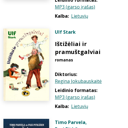
Leidinio formatas:
MP3 (garso įrašas)
Kalba:
Lietuvių
Ulf Stark
Ištižėliai ir
pramuštgalviai
romanas
Diktorius:
Regina Jokubauskaitė
Leidinio formatas:
MP3 (garso įrašas)
Kalba:
Lietuvių
Timo Parvela
,