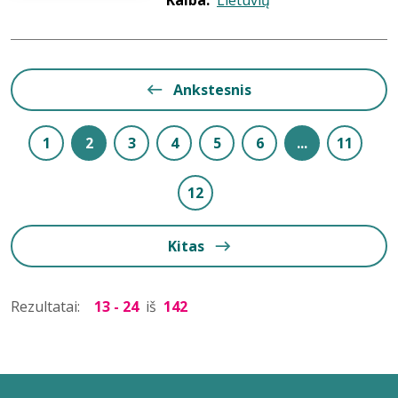
Kalba:
Lietuvių
Ankstesnis
1
2
3
4
5
6
...
11
12
Kitas
Rezultatai:
13 - 24
iš
142