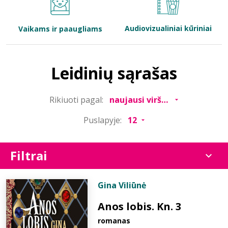
Bibliotekoms
Audiovizualiniai kūriniai
Vaikams ir paaugliams
D.U.K.
Leidinių sąrašas
+370 667 80 541
Rikiuoti pagal:
info@elvislab.lt
Puslapyje:
Filtrai
Gina Viliūnė
Anos lobis. Kn. 3
romanas