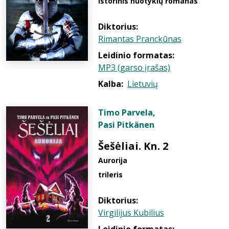
istorinis nuotykių romanas
Diktorius:
Rimantas Pranckūnas
Leidinio formatas:
MP3 (garso įrašas)
Kalba:
Lietuvių
Timo Parvela
,
Pasi Pitkänen
Šešėliai. Kn. 2
Aurorija
trileris
Diktorius:
Virgilijus Kubilius