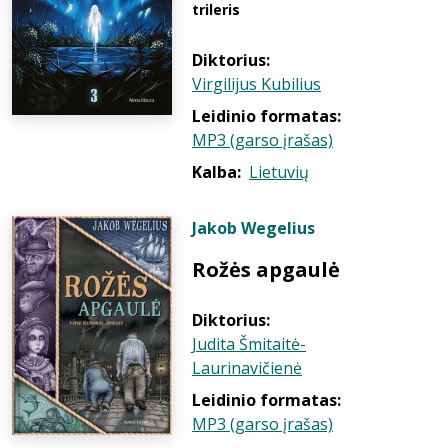
trileris
Diktorius:
Virgilijus Kubilius
Leidinio formatas:
MP3 (garso įrašas)
Kalba:
Lietuvių
Jakob Wegelius
Rožės apgaulė
Diktorius:
Judita Šmitaitė-
Laurinavičienė
Leidinio formatas:
MP3 (garso įrašas)