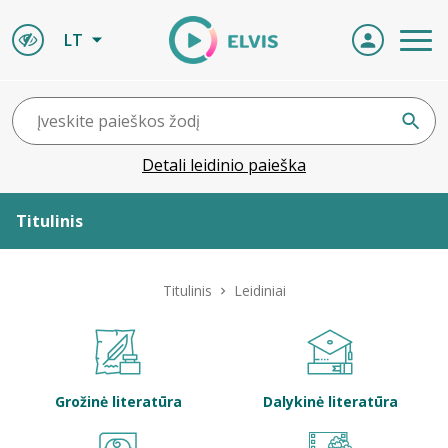
LT
Detali leidinio paieška
Titulinis
Apie ELVIS
Titulinis
Leidiniai
Leidiniai
ELVIS atvyksta
Grožinė literatūra
Dalykinė literatūra
Naujienos