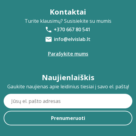
Kontaktai
Turite klausimų? Susisiekite su mumis
+370 667 80 541
info@elvislab.lt
Parašykite mums
Naujienlaiškis
Gaukite naujienas apie leidinius tiesiai į savo el. paštą!
Prenumeruoti