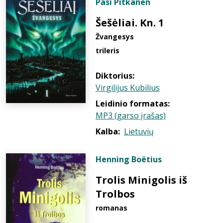
Pasi Pitkänen
Šešėliai. Kn. 1
Žvangesys
trileris
Diktorius:
Virgilijus Kubilius
Leidinio formatas:
MP3 (garso įrašas)
Kalba:
Lietuvių
Henning Boëtius
Trolis Minigolis iš
Trolbos
romanas