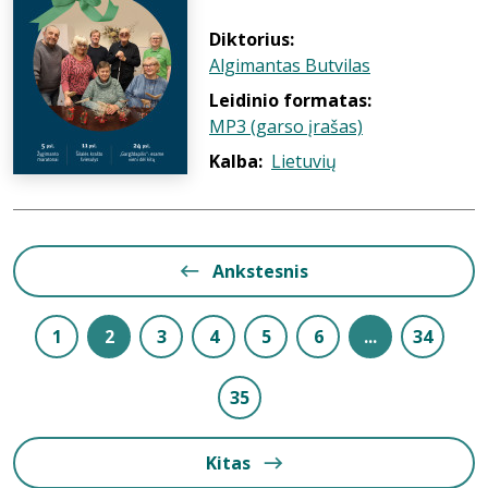
Diktorius:
Algimantas Butvilas
Leidinio formatas:
MP3 (garso įrašas)
Kalba:
Lietuvių
Ankstesnis
1
2
3
4
5
6
...
34
35
Kitas