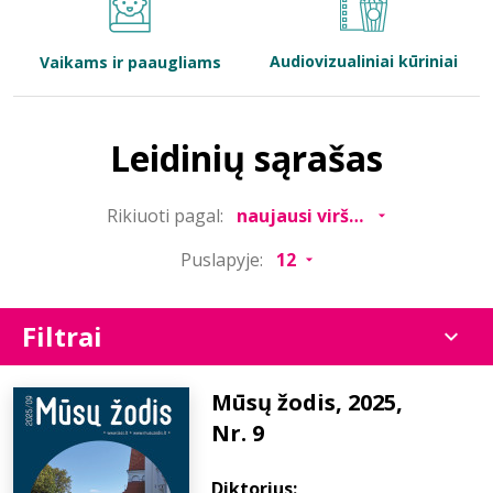
Bibliotekoms
Audiovizualiniai kūriniai
Vaikams ir paaugliams
D.U.K.
Leidinių sąrašas
+370 667 80 541
Rikiuoti pagal:
info@elvislab.lt
Puslapyje:
Filtrai
Mūsų žodis, 2025,
Nr. 9
Diktorius: