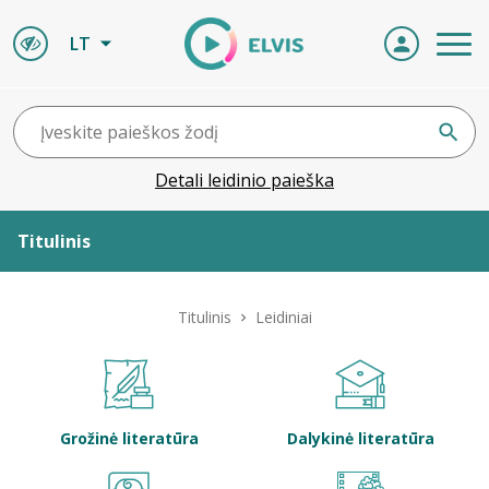
LT
Detali leidinio paieška
Titulinis
Apie ELVIS
Titulinis
Leidiniai
Leidiniai
ELVIS atvyksta
Grožinė literatūra
Dalykinė literatūra
Naujienos