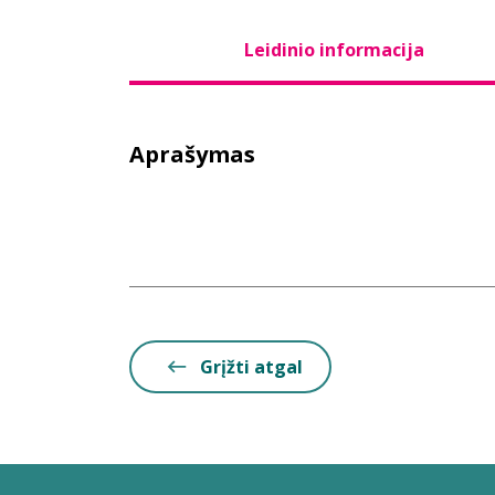
Leidinio informacija
Aprašymas
Grįžti atgal