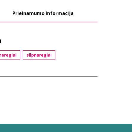
Prieinamumo informacija
i
neregiai
silpnaregiai