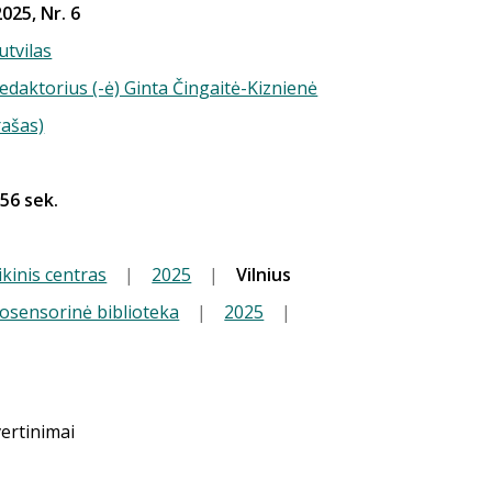
025, Nr. 6
utvilas
redaktorius (-ė) Ginta Čingaitė-Kiznienė
rašas)
 56 sek.
kinis centras
|
2025
|
Vilnius
iosensorinė biblioteka
|
2025
|
vertinimai