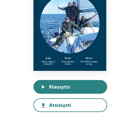
Klausytis
Atsisiųsti