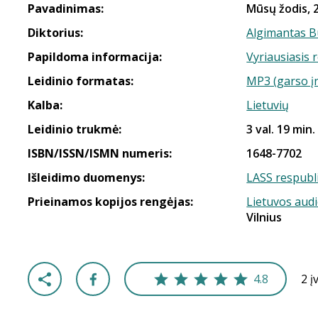
Pavadinimas:
Mūsų žodis, 2
Diktorius:
Algimantas B
Papildoma informacija:
Vyriausiasis 
Leidinio formatas:
MP3 (garso į
Kalba:
Lietuvių
Leidinio trukmė:
3 val. 19 min.
ISBN/ISSN/ISMN numeris:
1648-7702
Išleidimo duomenys:
LASS respubli
Prieinamos kopijos rengėjas:
Lietuvos aud
Vilnius
4.8
2 į