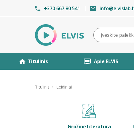
+370 667 80 541
info@elvislab.l
Titulinis
Apie ELVIS
Titulinis
Leidiniai
Grožinė literatūra