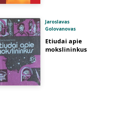
Jaroslavas
Golovanovas
Etiudai apie
mokslininkus