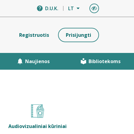
D.U.K.
LT
Registruotis
Prisijungti
Naujienos
Bibliotekoms
Audiovizualiniai kūriniai