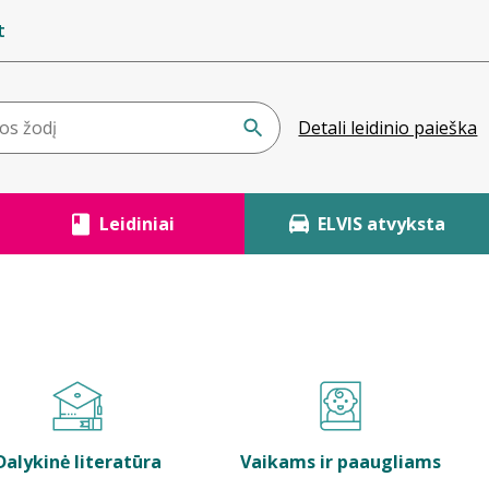
t
Detali leidinio paieška
Leidiniai
ELVIS atvyksta
Dalykinė literatūra
Vaikams ir paaugliams