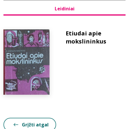
Leidiniai
Bibliotekoms
D.U.K.
Etiudai apie
mokslininkus
+370 667 80 541
info@elvislab.lt
Grįžti atgal