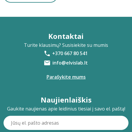
Kontaktai
Turite klausimų? Susisiekite su mumis
+370 667 80 541
info@elvislab.lt
Parašykite mums
Naujienlaiškis
Gaukite naujienas apie leidinius tiesiai į savo el. paštą!