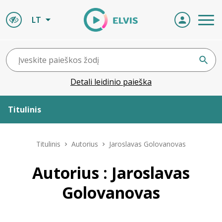
LT
Detali leidinio paieška
Titulinis
Apie ELVIS
Titulinis
Autorius
Jaroslavas Golovanovas
Leidiniai
Autorius : Jaroslavas
Golovanovas
ELVIS atvyksta
Naujienos