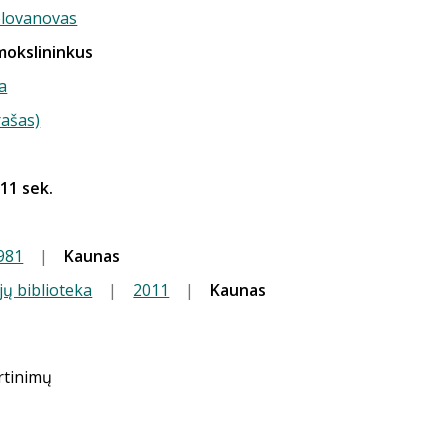
olovanovas
 mokslininkus
a
rašas)
 11 sek.
981
|
Kaunas
jų biblioteka
|
2011
|
Kaunas
ertinimų