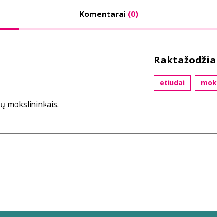
Komentarai
(0)
Raktažodžia
etiudai
moks
ių mokslininkais.