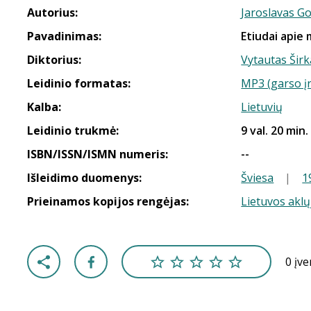
Autorius:
Jaroslavas G
Pavadinimas:
Etiudai apie
Diktorius:
Vytautas Širk
Leidinio formatas:
MP3 (garso į
Kalba:
Lietuvių
Leidinio trukmė:
9 val. 20 min.
ISBN/ISSN/ISMN numeris:
--
Išleidimo duomenys:
Šviesa
|
1
Prieinamos kopijos rengėjas:
Lietuvos aklų
0 įv