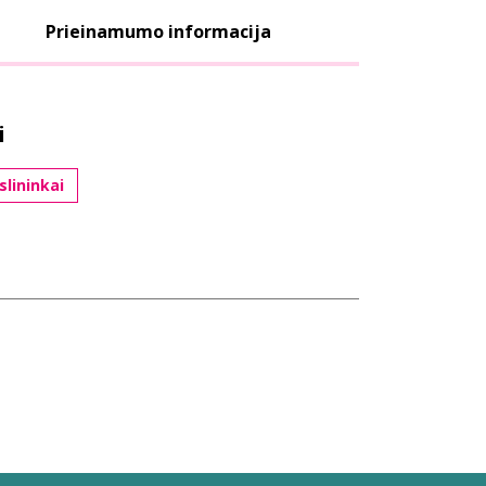
Prieinamumo informacija
i
lininkai