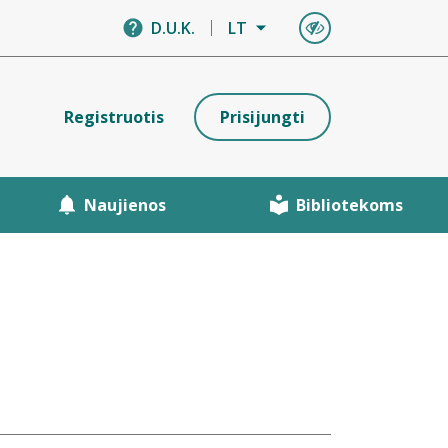
D.U.K.
LT
Registruotis
Prisijungti
Naujienos
Bibliotekoms