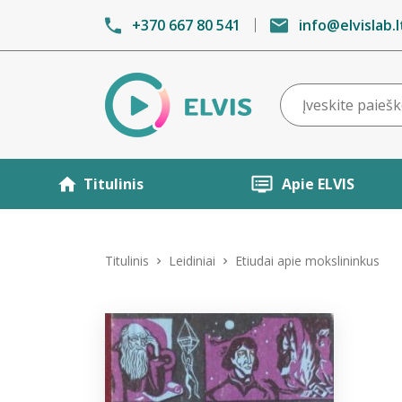
+370 667 80 541
info@elvislab.l
Titulinis
Apie ELVIS
Titulinis
Leidiniai
Etiudai apie mokslininkus