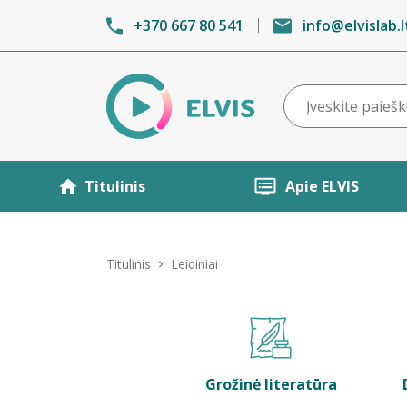
+370 667 80 541
info@elvislab.l
Titulinis
Apie ELVIS
Titulinis
Leidiniai
Grožinė literatūra