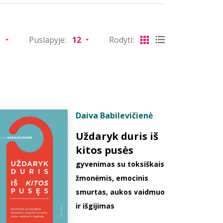
Puslapyje:
Rodyti:
Daiva Babilevičienė
Uždaryk duris iš
kitos pusės
gyvenimas su toksiškais
žmonėmis, emocinis
smurtas, aukos vaidmuo
ir išgijimas