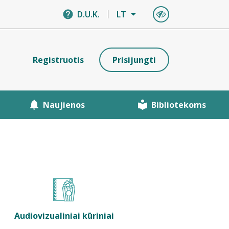
D.U.K.
LT
Registruotis
Prisijungti
Naujienos
Bibliotekoms
Audiovizualiniai kūriniai