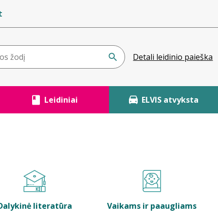
t
Detali leidinio paieška
Leidiniai
ELVIS atvyksta
Dalykinė literatūra
Vaikams ir paaugliams