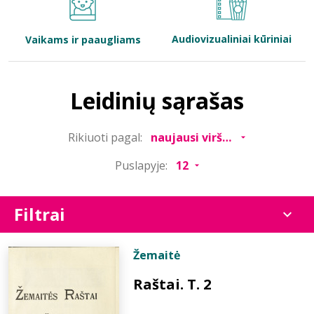
Bibliotekoms
Audiovizualiniai kūriniai
Vaikams ir paaugliams
D.U.K.
Leidinių sąrašas
+370 667 80 541
Rikiuoti pagal:
info@elvislab.lt
Puslapyje:
Filtrai
Žemaitė
Raštai. T. 2