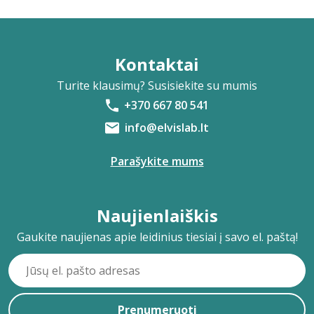
Kontaktai
Turite klausimų? Susisiekite su mumis
+370 667 80 541
info@elvislab.lt
Parašykite mums
Naujienlaiškis
Gaukite naujienas apie leidinius tiesiai į savo el. paštą!
Prenumeruoti