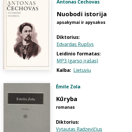
Antonas Čechovas
Nuobodi istorija
apsakymai ir apysakos
Diktorius:
Edvardas Rupšys
Leidinio formatas:
MP3 (garso įrašas)
Kalba:
Lietuvių
Émile Zola
Kūryba
romanas
Diktorius:
Vytautas Radzevičius