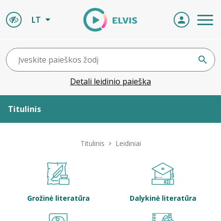
LT
Detali leidinio paieška
Titulinis
Apie ELVIS
Titulinis
Leidiniai
Leidiniai
ELVIS atvyksta
Grožinė literatūra
Dalykinė literatūra
Naujienos