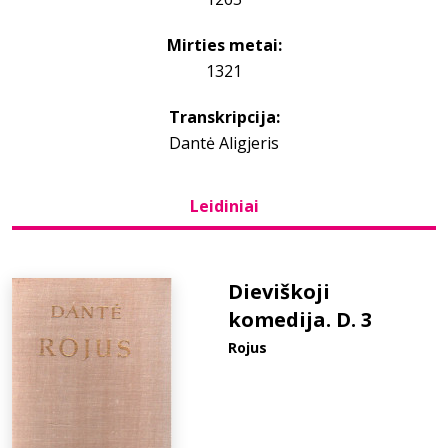
Mirties metai:
Bibliotekoms
1321
D.U.K.
Transkripcija:
Dantė Aligjeris
+370 667 80 541
Leidiniai
info@elvislab.lt
Dieviškoji
komedija. D. 3
Rojus