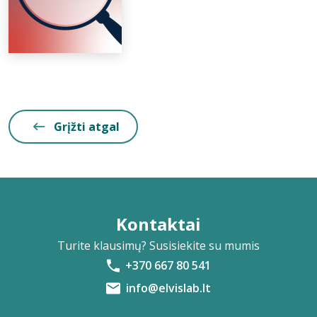
Grįžti atgal
Kontaktai
Turite klausimų? Susisiekite su mumis
+370 667 80 541
info@elvislab.lt