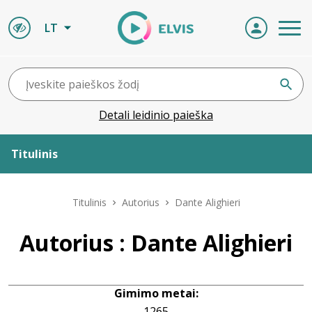
LT
Detali leidinio paieška
Titulinis
Apie ELVIS
Titulinis
Autorius
Dante Alighieri
Leidiniai
Autorius : Dante Alighieri
ELVIS atvyksta
Gimimo metai:
Naujienos
1265