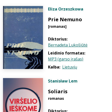
Eliza Orzeszkowa
Prie Nemuno
[romanas]
Diktorius:
Bernadeta Lukošiūtė
Leidinio formatas:
MP3 (garso įrašas)
Kalba:
Lietuvių
Stanisław Lem
Soliaris
romanas
Diktorius: