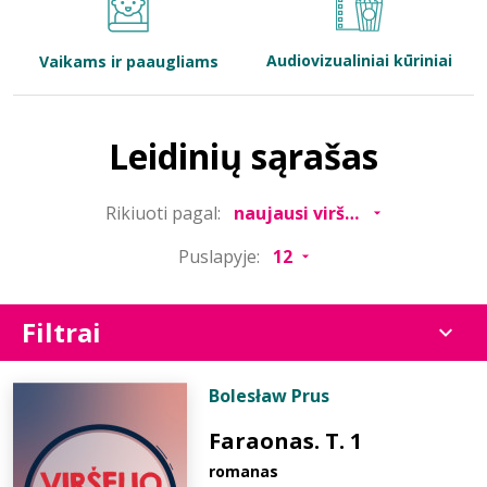
Bibliotekoms
Audiovizualiniai kūriniai
Vaikams ir paaugliams
D.U.K.
Leidinių sąrašas
+370 667 80 541
Rikiuoti pagal:
info@elvislab.lt
Puslapyje:
Filtrai
Bolesław Prus
Faraonas. T. 1
romanas