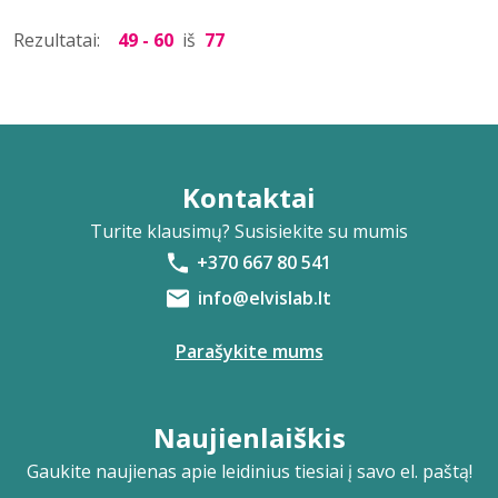
Rezultatai:
49 - 60
iš
77
Kontaktai
Turite klausimų? Susisiekite su mumis
+370 667 80 541
info@elvislab.lt
Parašykite mums
Naujienlaiškis
Gaukite naujienas apie leidinius tiesiai į savo el. paštą!