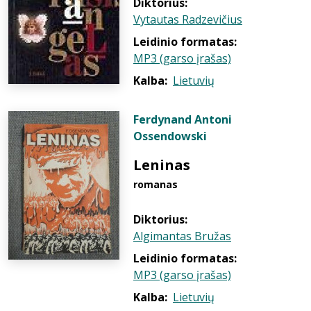
Diktorius:
Vytautas Radzevičius
Leidinio formatas:
MP3 (garso įrašas)
Kalba:
Lietuvių
Ferdynand Antoni
Ossendowski
Leninas
romanas
Diktorius:
Algimantas Bružas
Leidinio formatas:
MP3 (garso įrašas)
Kalba:
Lietuvių