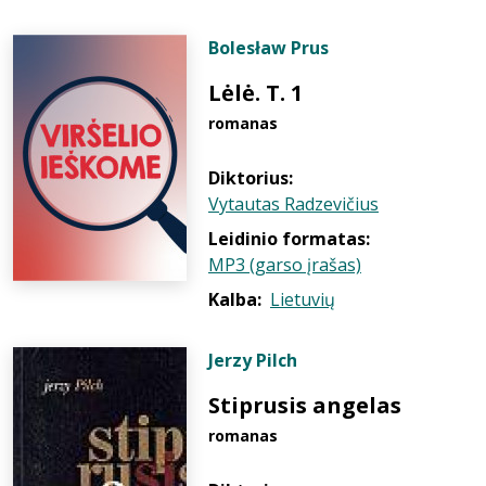
Bolesław Prus
Lėlė. T. 1
romanas
Diktorius:
Vytautas Radzevičius
Leidinio formatas:
MP3 (garso įrašas)
Kalba:
Lietuvių
Jerzy Pilch
Stiprusis angelas
romanas