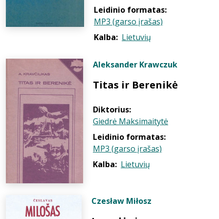
Leidinio formatas:
MP3 (garso įrašas)
Kalba:
Lietuvių
Aleksander Krawczuk
Titas ir Berenikė
Diktorius:
Giedrė Maksimaitytė
Leidinio formatas:
MP3 (garso įrašas)
Kalba:
Lietuvių
Czesław Miłosz