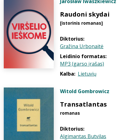
Jarosław Iwaszkiewicz
Raudoni skydai
[istorinis romanas]
Diktorius:
Gražina Urbonaitė
Leidinio formatas:
MP3 (garso įrašas)
Kalba:
Lietuvių
Witold Gombrowicz
Transatlantas
romanas
Diktorius:
Algimantas Butvilas