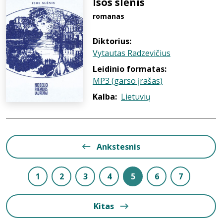
Isos slėnis
romanas
Diktorius:
Vytautas Radzevičius
Leidinio formatas:
MP3 (garso įrašas)
Kalba:
Lietuvių
Ankstesnis
1
2
3
4
5
6
7
Kitas