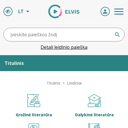
LT
Detali leidinio paieška
Titulinis
Apie ELVIS
Titulinis
Leidiniai
Leidiniai
ELVIS atvyksta
Grožinė literatūra
Dalykinė literatūra
Naujienos