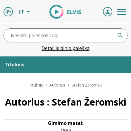
LT
Detali leidinio paieška
Titulinis
Apie ELVIS
Titulinis
Autorius
Stefan Žeromski
Leidiniai
Autorius : Stefan Žeromski
ELVIS atvyksta
Gimimo metai:
Naujienos
1864