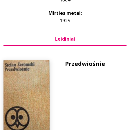
Mirties metai:
Bibliotekoms
1925
D.U.K.
Leidiniai
+370 667 80 541
Przedwiośnie
info@elvislab.lt