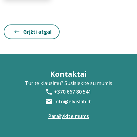
Grįžti atgal
Kontaktai
Turite klausimų? Susisiekite su mumis
+370 667 80 541
info@elvislab.lt
Parašykite mums