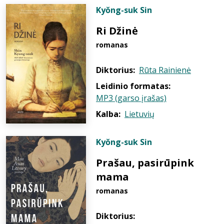
Kyŏng-suk Sin
Ri Džinė
romanas
Diktorius:
Rūta Rainienė
Leidinio formatas:
MP3 (garso įrašas)
Kalba:
Lietuvių
Kyŏng-suk Sin
Prašau, pasirūpink
mama
romanas
Diktorius: