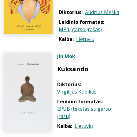
Diktorius:
Audrius Meška
Leidinio formatas:
MP3 (garso įrašas)
Kalba:
Lietuvių
Jin Mok
Kuksando
Diktorius:
Virgilijus Kubilius
Leidinio formatas:
EPUB (tekstas su garso
įrašu)
Kalba:
Lietuvių