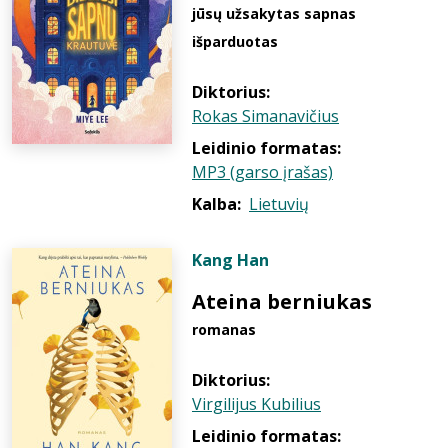
jūsų užsakytas sapnas
išparduotas
Diktorius:
Rokas Simanavičius
Leidinio formatas:
MP3 (garso įrašas)
Kalba:
Lietuvių
Kang Han
Ateina berniukas
romanas
Diktorius:
Virgilijus Kubilius
Leidinio formatas: