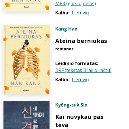
MP3 (garso įrašas)
Kalba:
Lietuvių
Kang Han
Ateina berniukas
romanas
Leidinio formatas:
BRF (tekstas Brailio raštu)
Kalba:
Lietuvių
Kyŏng-suk Sin
Kai nuvykau pas
tėvą