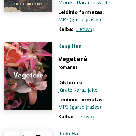
Monika Baranauskaitė
Leidinio formatas:
MP3 (garso įrašas)
Kalba:
Lietuvių
Kang Han
Vegetarė
romanas
Diktorius:
Jūratė Karazijaitė
Leidinio formatas:
MP3 (garso įrašas)
Kalba:
Lietuvių
Il-chi Ha