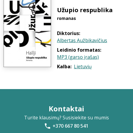
Užupio respublika
romanas
Diktorius:
Albertas Aužbikavičius
Leidinio formatas:
MP3 (garso įrašas)
Kalba:
Lietuvių
Kontaktai
Turite klausimų? Susisiekite su mumis
+370 667 80 541