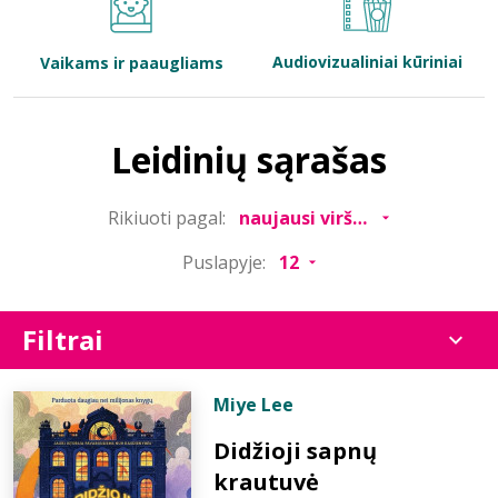
Bibliotekoms
Audiovizualiniai kūriniai
Vaikams ir paaugliams
D.U.K.
Leidinių sąrašas
+370 667 80 541
Rikiuoti pagal:
info@elvislab.lt
Puslapyje:
Filtrai
Miye Lee
Didžioji sapnų
krautuvė