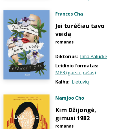
Frances Cha
Jei turėčiau tavo
veidą
romanas
Diktorius:
Ilma Paluckė
Leidinio formatas:
MP3 (garso įrašas)
Kalba:
Lietuvių
Namjoo Cho
Kim Džijongė,
gimusi 1982
romanas