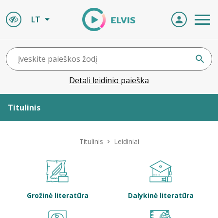
LT
Detali leidinio paieška
Titulinis
Apie ELVIS
Titulinis
Leidiniai
Leidiniai
ELVIS atvyksta
Grožinė literatūra
Dalykinė literatūra
Naujienos