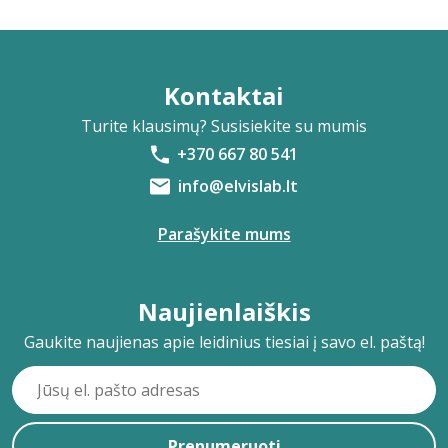
Kontaktai
Turite klausimų? Susisiekite su mumis
+370 667 80 541
info@elvislab.lt
Parašykite mums
Naujienlaiškis
Gaukite naujienas apie leidinius tiesiai į savo el. paštą!
Prenumeruoti