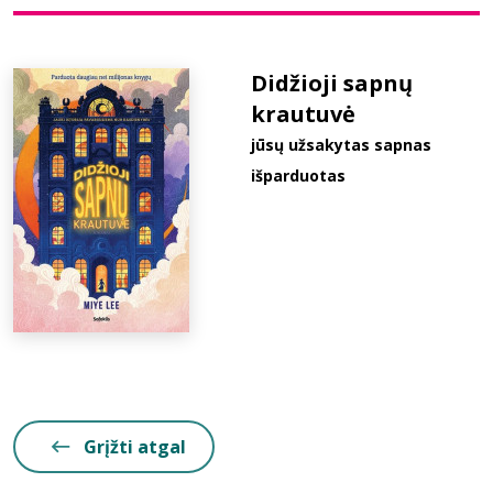
Bibliotekoms
Didžioji sapnų
krautuvė
D.U.K.
jūsų užsakytas sapnas
išparduotas
+370 667 80 541
info@elvislab.lt
Grįžti atgal