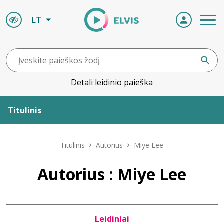
LT
Detali leidinio paieška
Titulinis
Apie ELVIS
Titulinis
Autorius
Miye Lee
Leidiniai
Autorius : Miye Lee
ELVIS atvyksta
Leidiniai
Naujienos