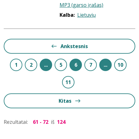
MP3 (garso įrašas)
Kalba:
Lietuvių
Ankstesnis
1
2
...
5
6
7
...
10
11
Kitas
Rezultatai:
61 - 72
iš
124