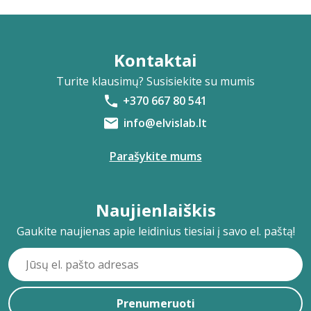
Kontaktai
Turite klausimų? Susisiekite su mumis
+370 667 80 541
info@elvislab.lt
Parašykite mums
Naujienlaiškis
Gaukite naujienas apie leidinius tiesiai į savo el. paštą!
Prenumeruoti