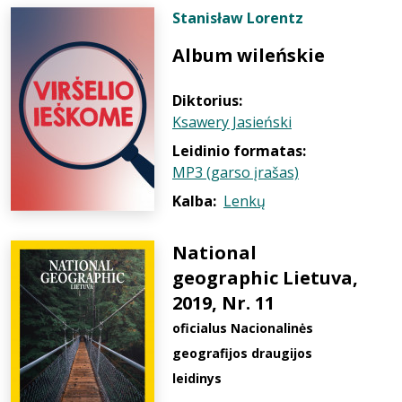
Stanisław Lorentz
Album wileńskie
Diktorius:
Ksawery Jasieński
Leidinio formatas:
MP3 (garso įrašas)
Kalba:
Lenkų
National
geographic Lietuva,
2019, Nr. 11
oficialus Nacionalinės
geografijos draugijos
leidinys