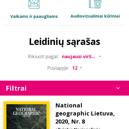
Bibliotekoms
Audiovizualiniai kūriniai
Vaikams ir paaugliams
D.U.K.
Leidinių sąrašas
+370 667 80 541
Rikiuoti pagal:
info@elvislab.lt
Puslapyje:
Filtrai
National
geographic Lietuva,
2020, Nr. 8