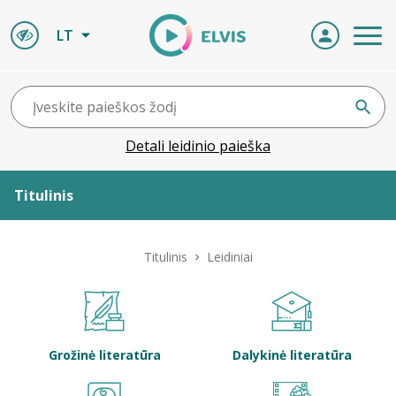
LT
Detali leidinio paieška
Titulinis
Apie ELVIS
Titulinis
Leidiniai
Leidiniai
ELVIS atvyksta
Grožinė literatūra
Dalykinė literatūra
Naujienos